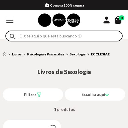
Compra 100% segura
Formas de entrega
Retire na loja
Eventos
Em até 4x sem juros no cartão*
0
Livros
Psicologia e Psicanálise
Sexologia
ECCLESIAE
Livros de Sexologia
Escolha aqui
Filtrar
1