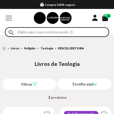
Compra 100% segura
Formas de entrega
Retire na loja
Eventos
Em até 4x sem juros no cartão*
0
Livros
Religião
Teologia
EDICEL EDITORA
Livros de Teologia
Escolha aqui
Filtrar
2