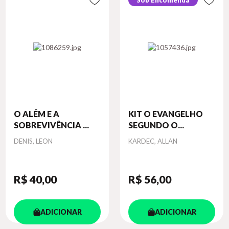
Sob Encomenda
O ALÉM E A
KIT O EVANGELHO
SOBREVIVÊNCIA ...
SEGUNDO O...
Autor
Autor
DENIS, LEON
KARDEC, ALLAN
R$ 40
,00
R$ 56
,00
ADICIONAR
ADICIONAR