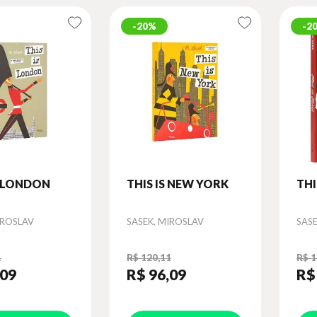
20%
2
N LONDON
THIS IS NEW YORK
THI
Autor
Aut
IROSLAV
SASEK, MIROSLAV
SAS
1
R$ 120,11
R$ 1
,09
R$ 96
,09
R$