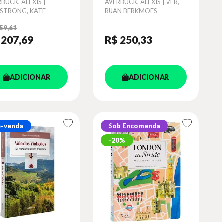
or
BUCK, ALEXIS |
Autor
AVERBUCK, ALEXIS | VER,
STRONG, KATE
RUAN BERKMOES
59,61
 207
,69
R$ 250
,33
ADICIONAR
ADICIONAR
é-venda
Sob Encomenda
20%