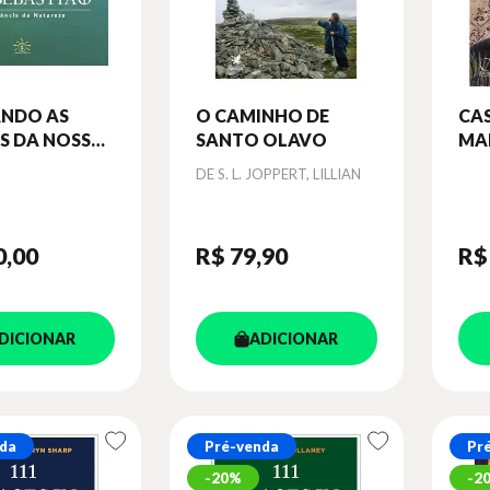
ANDO AS
O CAMINHO DE
CA
S DA NOSSA
SANTO OLAVO
MA
 - SÃO
Autor
DE S. L. JOPPERT, LILLIAN
TIÃO
0
,00
R$ 79
,90
R$
DICIONAR
ADICIONAR
da
Pré-venda
Pr
20%
2