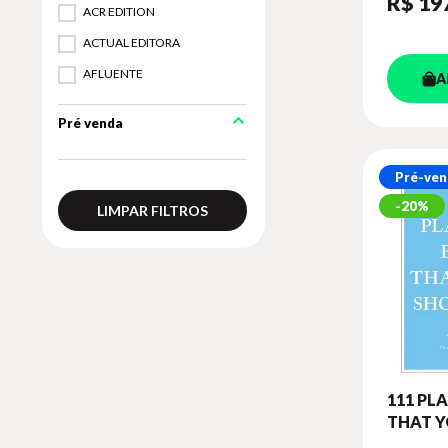
R$ 19
ACR EDITION
ACTUAL EDITORA
AFLUENTE
A
ALEPH
Pré venda
ALINEA
ALLBOOK EDITORA - POD
Pré-ven
ALTA BOOKS
20%
LIMPAR FILTROS
ANAYA
ANDREA LACERDA DE
MORAIS
ANHEMBI MORUMBI **
ANNABLUME - POD
ARTE ENSAIO
111 PLA
ARTE PLURAL (PORTUGAL)
THAT 
ARTERA EDITORA
SHOULD