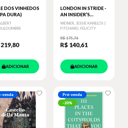
LE DOS VINHEDOS
LONDON IN STRIDE -
PA DURA)
AN INSIDER’S
WALKING GUIDE
or
 ALBERT
Autor
WEINER, JESSIE KANELOS |
OULOUMBRE
FITCHARD, FELICITY
R$ 175,76
 219
,80
R$ 140
,61
ADICIONAR
ADICIONAR
é-venda
Pré-venda
20%