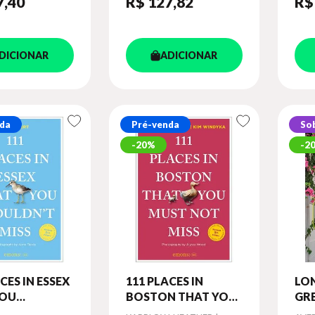
7
,40
R$ 127
,82
R$
DICIONAR
ADICIONAR
da
Pré-venda
So
20%
2
CES IN ESSEX
111 PLACES IN
LO
YOU
BOSTON THAT YOU
GRE
N T MISS
MUST NOT MISS