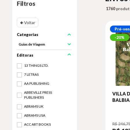
Filtros
1760
🢀 Voltar
Pré-ven
20%
Guias de Viagem
13 THINGS LTD.
7 LETRAS
AA PUBLISHING
ABBEVILLE PRESS
VILLA 
PUBLISHERS
BALBI
ABRAMS UK
ABRAMS USA
R$ 246,7
ACC ART BOOKS