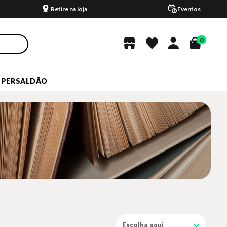
Retire na loja
Eventos
0
UPERSALDÃO
Escolha aqui