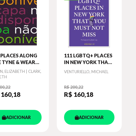
 PLACES ALONG
111 LGBTQ+ PLACES
 TYNE & WEAR
IN NEW YORK THAT
TRO THAT YOU
YOU MUST NOT
or
N, ELIZABETH | CLARK,
Autor
VENTURIELLO, MICHAEL
ULDN T MISS
MISS
ETH
00,22
R$ 200,22
 160
,18
R$ 160
,18
ADICIONAR
ADICIONAR