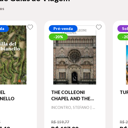
da
Pré-venda
So
20%
2
DEL
THE COLLEONI
TU
ANELLO
CHAPEL AND THE
LUOGO PIO DELLA
Autor
INCONTRO, STEFANO | ...
PIETÀ
5
R$ 159,77
R$ 2