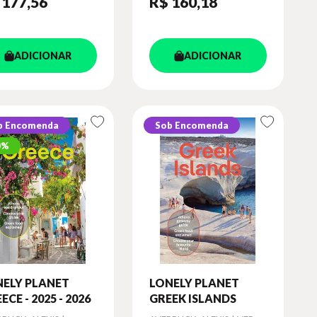
 177
,56
R$ 160
,18
ADICIONAR
ADICIONAR
b Encomenda
Sob Encomenda
0%
NELY PLANET
LONELY PLANET
ECE - 2025 - 2026
GREEK ISLANDS