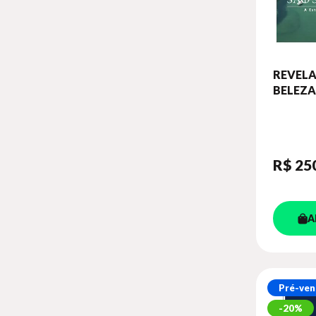
DEGUSTAR EDITORA
DELIUS KLASING VERLAG
GMBH
DESASSOSSEGO
REVEL
BELEZA
DIE GESTALTEN VERLAG
CIDADE
DIFUSION DO BRASIL
SEBAS
DINALIVRO (ZBN)
DISAL EDITORA
R$ 25
DORLING KINDERSLEY UK
DORLING KINDERSLEY USA
A
DOVER PUBLICATIONS
EDICIONES ASIMETRICAS
EDIÇOES 70
EDITIONS DE L'HOMME
Pré-ven
20%
EDITIONS FLORENTIN