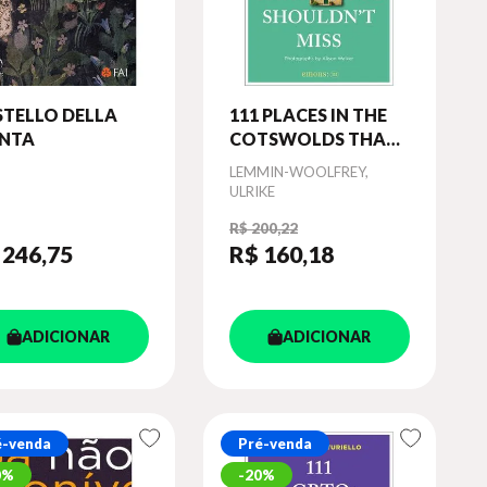
STELLO DELLA
111 PLACES IN THE
NTA
COTSWOLDS THAT
YOU SHOULDN T
Autor
LEMMIN-WOOLFREY,
MISS
ULRIKE
R$ 200,22
 246
,75
R$ 160
,18
ADICIONAR
ADICIONAR
é-venda
Pré-venda
0%
20%