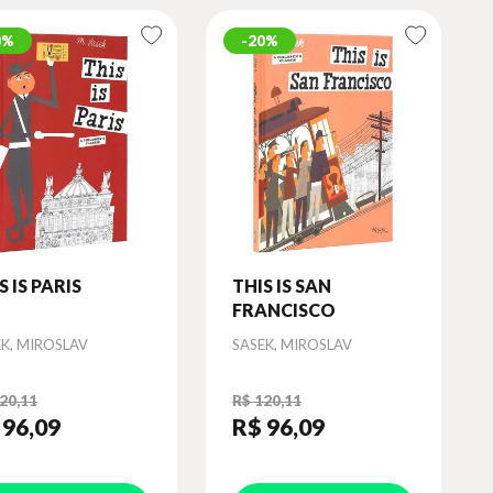
0%
20%
S IS PARIS
THIS IS SAN
FRANCISCO
or
Autor
EK, MIROSLAV
SASEK, MIROSLAV
20,11
R$ 120,11
 96
,09
R$ 96
,09