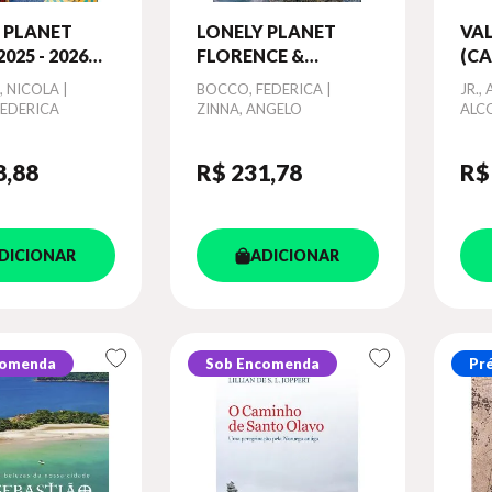
 PLANET
LONELY PLANET
VA
2025 - 2026
FLORENCE &
(CA
 GUIDE PLAN
TUSCANY
, NICOLA |
Autor
BOCCO, FEDERICA |
Aut
JR.,
P OF A
FEDERICA
ZINNA, ANGELO
ALC
ME DETAILED
8
,88
R$ 231
,78
R$
DICIONAR
ADICIONAR
comenda
Sob Encomenda
Pr