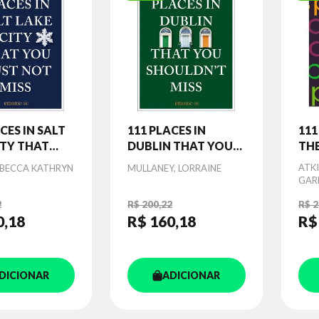
CES IN SALT
111 PLACES IN
111
ITY THAT
DUBLIN THAT YOU
THE
UST NOT
SHOULDN T MISS
ME
Autor
Aut
ATKI
EBECCA KATHRYN
MULLANEY, LORRAINE
SHO
GAR
2
R$ 200,22
R$ 2
0
,18
R$ 160
,18
R$
DICIONAR
ADICIONAR