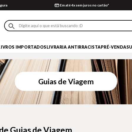
gura
Em até 4x sem juros no cartão*
LIVROS IMPORTADOS
LIVRARIA ANTIRRACISTA
PRÉ-VENDA
S
Guias de Viagem
 de Guias de Viagem