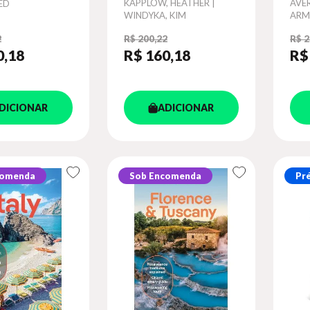
Autor
KAPPLOW, HEATHER |
Aut
AVER
 ED
WINDYKA, KIM
ARM
2
R$ 200,22
R$ 2
0
,18
R$ 160
,18
R$
DICIONAR
ADICIONAR
comenda
Sob Encomenda
Pr