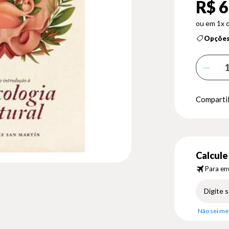
R$ 6
1x 
Opções
Compartil
Calcule 
Para env
Não sei me