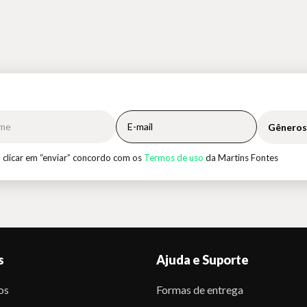
Gêneros
 clicar em “enviar” concordo com os
Termos de uso
da Martins Fontes
s
Ajuda e Suporte
os
Formas de entrega