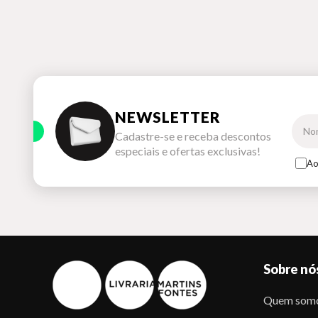
NEWSLETTER
Cadastre-se e receba descontos
especiais e ofertas exclusivas!
Ao
Sobre nó
Quem som