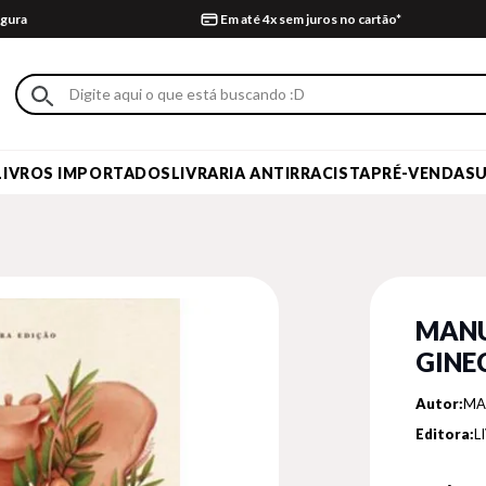
gura
Em até 4x sem juros no cartão*
LIVROS IMPORTADOS
LIVRARIA ANTIRRACISTA
PRÉ-VENDA
S
MANU
GINE
Autor:
MA
Editora:
L