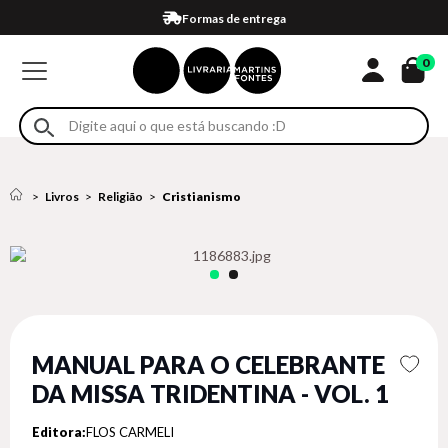
Compra 100% segura
Formas de entrega
Retire na loja
Eventos
Em até 4x sem juros no cartão*
0
Livros
Religião
Cristianismo
MANUAL PARA O CELEBRANTE
DA MISSA TRIDENTINA - VOL. 1
Editora:
FLOS CARMELI