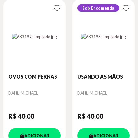
Sob Encomenda
OVOS COM PERNAS
USANDO AS MÃOS
Autor
Autor
DAHL, MICHAEL
DAHL, MICHAEL
R$ 40
,00
R$ 40
,00
ADICIONAR
ADICIONAR