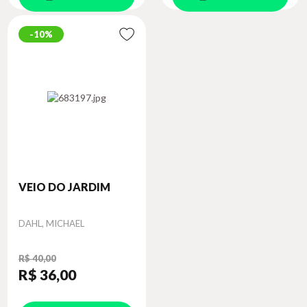
10%
VEIO DO JARDIM
Autor
DAHL, MICHAEL
R$ 40,00
R$ 36
,00