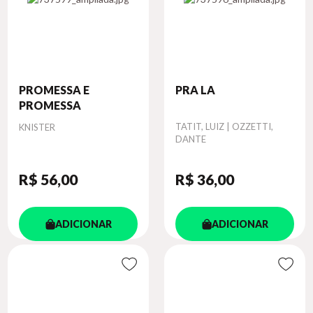
PROMESSA E
PRA LA
PROMESSA
Autor
Autor
TATIT, LUIZ | OZZETTI,
KNISTER
DANTE
R$ 56
,00
R$ 36
,00
ADICIONAR
ADICIONAR