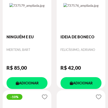
NINGUÉM E EU
IDEIA DE BONECO
Autor
Autor
MERTENS, BART
FELICÍSSIMO, ADRIANO
R$ 85
,00
R$ 42
,00
ADICIONAR
ADICIONAR
10%