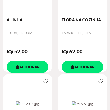
A LINHA
FLORA NA COZINHA
Autor
Autor
RUEDA, CLAUDIA
TARABORELLI, RITA
R$ 52
,00
R$ 62
,00
ADICIONAR
ADICIONAR