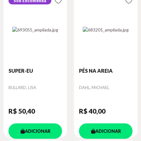
Sob Encomenda
SUPER-EU
PÉS NA AREIA
Autor
Autor
BULLARD, LISA
DAHL, MICHAEL
R$ 50
,40
R$ 40
,00
ADICIONAR
ADICIONAR