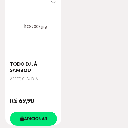
TODO DJ JÁ
SAMBOU
Autor
ASSEF, CLAUDIA
R$ 69
,90
ADICIONAR