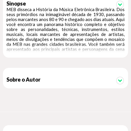
Sinopse
MEB disseca a História da Música Eletrônica Brasileira. Dos
seus primórdios na inimaginável década de 1930, passando
pelos marcantes anos 80 e 90 e chegado aos dias atuais. Aqui
você encontra um panorama histórico completo e objetivo
sobre as personalidades, técnicas, instrumentos, estilos
musicais, locais marcantes de apresentações de artistas,
meios de divulgações e tendências que compõem o mosaico
da MEB nas grandes cidades brasileiras. Você também será
apresentado aos principais artistas e personagens da cena
musical eletrônica por meio de centenas de biografias
ilustradas. A pesquisa, o aprofundamento, as vivências, os
olhares e ouvidos são todos do músico, professor, DJ e
jornalista Eric Marke que dedicou grande parte de sua vida à
Música Eletrônica. O livro MEB é singular, necessário,
intenso e urgente.
Sobre o Autor