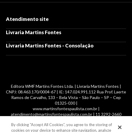
Atendimento site
Livraria Martins Fontes
Livraria Martins Fontes - Consolação
Editora WMF Martins Fontes Ltda. | Livraria Martins Fontes |
CNPJ: 08.463.170/0004-67 | IE: 147.024.991.112 Rua Prof. Laerte
Ramos de Carvalho, 133 – Bela Vista – São Paulo – SP – Cep
01325-030 |
www.martinsfontespaulista.com.br |
atendimento@martinsfontespaulista.com.br | 11 3292-2660
By clicking “Accept All Cookies”, you agree to the storing of
© 2014 -
2026
, MartinsFontes livros nacionais e importados,
cookies on your device to enhance site navigation, analyze
com mais de 700 mil títulos. Todos os direitos reservados.