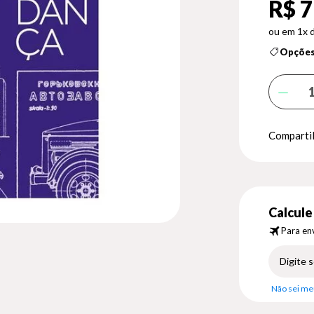
R$ 7
1x 
Opções
Compartil
Calcule 
Para env
Não sei me