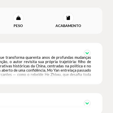
PESO
ACABAMENTO
 que transforma quarenta anos de profundas mudanças
ção, o autor revisita sua própria trajetória: filho de
ativas históricas da China, centradas na política e no
om aberto de uma confidência, Mo Yan entrelaça passado
rcantes — como o rebelde He Zhiwu, que desafia toda
ciedade em transformação. Ao dar densidade humana à
 escritores contemporâneos.