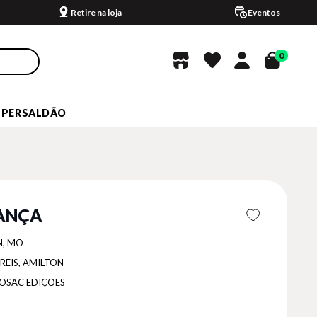
Retire na loja
Eventos
0
UPERSALDÃO
ANÇA
N, MO
REIS, AMILTON
OSAC EDIÇOES