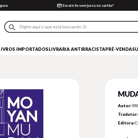
gura
Em até 4x sem juros no cartão*
LIVROS IMPORTADOS
LIVRARIA ANTIRRACISTA
PRÉ-VENDA
S
MUD
Autor:
YA
Tradutor:
Editora:
C