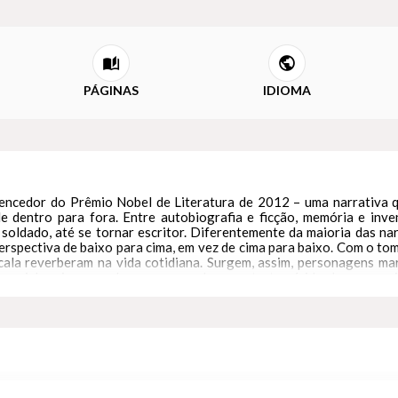
PÁGINAS
IDIOMA
vencedor do Prêmio Nobel de Literatura de 2012 – uma narrativa
e dentro para fora. Entre autobiografia e ficção, memória e inven
ldado, até se tornar escritor. Diferentemente da maioria das narr
erspectiva de baixo para cima, em vez de cima para baixo. Com o t
cala reverberam na vida cotidiana. Surgem, assim, personagens ma
or caminhos inesperados — compondo um retrato vívido de uma so
o apenas o percurso de um país, mas também o de um de seus maiores