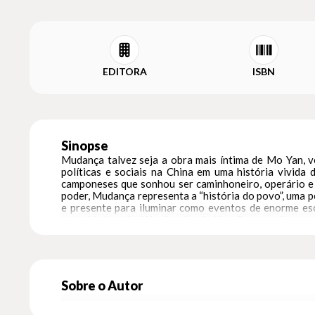
EDITORA
ISBN
Sinopse
Mudança talvez seja a obra mais íntima de Mo Yan, 
políticas e sociais na China em uma história vivida d
camponeses que sonhou ser caminhoneiro, operário e so
poder, Mudança representa a “história do povo”, uma p
e presente para iluminar como eventos de enorme es
autoridade, e Lu Wenli, cuja obstinação a conduz p
História, Mudança revela, com rara autenticidade, nã
Sobre o Autor