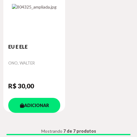
EU E ELE
Autor
ONO, WALTER
R$ 30
,00
ADICIONAR
Mostrando
7 de 7 produtos