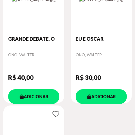
GRANDE DEBATE, O
EU E OSCAR
Autor
Autor
ONO, WALTER
ONO, WALTER
R$ 40
,00
R$ 30
,00
ADICIONAR
ADICIONAR