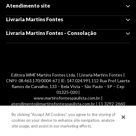
Atendimento site
Livraria Martins Fontes
Livraria Martins Fontes - Consolação
Editora WMF Martins Fontes Ltda. | Livraria Martins Fontes |
CNPJ: 08.463.170/0004-67 | IE: 147.024.991.112 Rua Prof. Laerte
Ramos de Carvalho, 133 – Bela Vista – São Paulo – SP – Cep
01325-030 |
www.martinsfontespaulista.com.br |
atendimento@martinsfontespaulista.com.br | 11 3292-2660
By clicking “Accept All Cookies”, you agree to the storing of
© 2014 -
2026
, MartinsFontes livros nacionais e importados,
cookies on your device to enhance site navigation, analyze
com mais de 700 mil títulos. Todos os direitos reservados.
site usage, and assist in our marketing efforts.