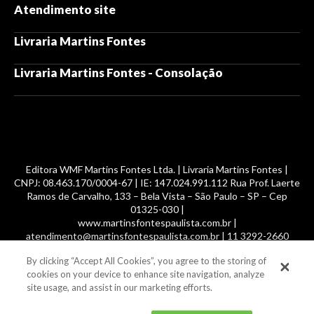
Atendimento site
Livraria Martins Fontes
Livraria Martins Fontes - Consolação
Editora WMF Martins Fontes Ltda. | Livraria Martins Fontes |
CNPJ: 08.463.170/0004-67 | IE: 147.024.991.112 Rua Prof. Laerte
Ramos de Carvalho, 133 – Bela Vista – São Paulo – SP – Cep
01325-030 |
www.martinsfontespaulista.com.br |
atendimento@martinsfontespaulista.com.br | 11 3292-2660
By clicking “Accept All Cookies”, you agree to the storing of
© 2014 -
2026
, MartinsFontes livros nacionais e importados,
cookies on your device to enhance site navigation, analyze
com mais de 700 mil títulos. Todos os direitos reservados.
site usage, and assist in our marketing efforts.