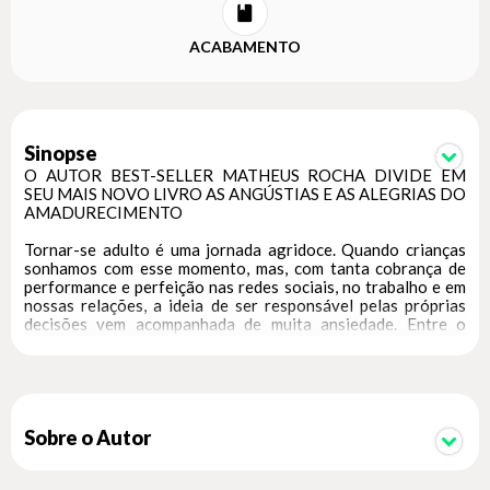
ACABAMENTO
Sinopse
O AUTOR BEST-SELLER MATHEUS ROCHA DIVIDE EM
SEU MAIS NOVO LIVRO AS ANGÚSTIAS E AS ALEGRIAS DO
AMADURECIMENTO
Tornar-se adulto é uma jornada agridoce. Quando crianças
sonhamos com esse momento, mas, com tanta cobrança de
performance e perfeição nas redes sociais, no trabalho e em
nossas relações, a ideia de ser responsável pelas próprias
decisões vem acompanhada de muita ansiedade. Entre o
desafio de equilibrar as finanças e os insaciáveis desejos por
blusinhas, os possíveis ajustes de rota na carreira, a
manutenção dos relacionamentos e a tentativa de esquecer
todos os traumas de infância, a gente sente que precisa de
calma, acolhimento, um hobby novo e uma boa conversa. E
nada melhor que bater um papo com alguém que te entenda,
Sobre o Autor
que faça com que você não se sinta tão sozinho nesse
turbilhão de sentimentos que inunda nossos 30 (ou quase, ou