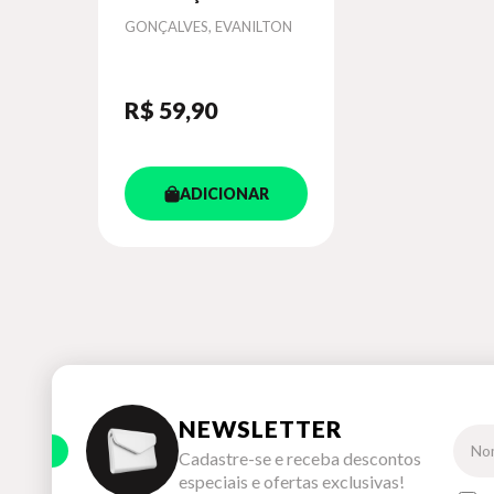
Autor
GONÇALVES, EVANILTON
R$ 59
,90
ADICIONAR
NEWSLETTER
Cadastre-se e receba descontos
especiais e ofertas exclusivas!