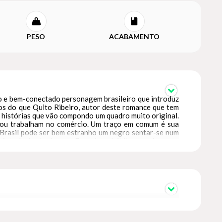
PESO
ACABAMENTO
o e bem-conectado personagem brasileiro que introduz
nos do que Quito Ribeiro, autor deste romance que tem
e histórias que vão compondo um quadro muito original.
s ou trabalham no comércio. Um traço em comum é sua
no Brasil pode ser bem estranho um negro sentar-se num
uinte à virada de ano. Esse é um hábito para brancos
aça um quadro amplo do ponto de vista social e delicado
ossa vida social. O ingresso de milhares de estudantes
pensador antirracista e anticolonial; a busca por uma
egros que dispõem de recursos materiais mas que ainda
 num texto que lança mão da ficção, do ensaio e do