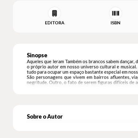
EDITORA
ISBN
Sinopse
Aqueles que leram Também os brancos sabem dançar, d
o próprio autor em nosso universo cultural e musical
tudo para ocupar um espaço bastante especial em nossa
São personagens que vivem em bairros afluentes, vi
negritude. Outro, o fato de serem figuras difíceis de
restaurante chique de um bairro de classe alta, usa
brasileiros”, diz a certa altura um personagem de No c
do ponto de vista subjetivo. O resultado do encontro 
negros às universidades nas últimas duas décadas; a 
ancestralidade cujos registros foram apagados pelos 
assim estão sujeitos ao preconceito e à ofensa. T
Sobre o Autor
memorialismo — um painel singular da vida contemporân