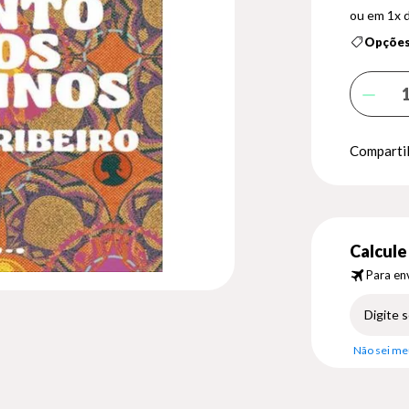
1x 
Opções
Compartil
Calcule 
Para env
Não sei me