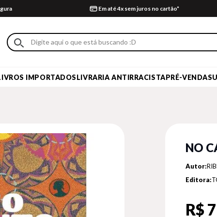
gura
Em até 4x sem juros no cartão*
LIVROS IMPORTADOS
LIVRARIA ANTIRRACISTA
PRÉ-VENDA
S
NO C
Autor:
RIB
Editora:
T
R$ 7