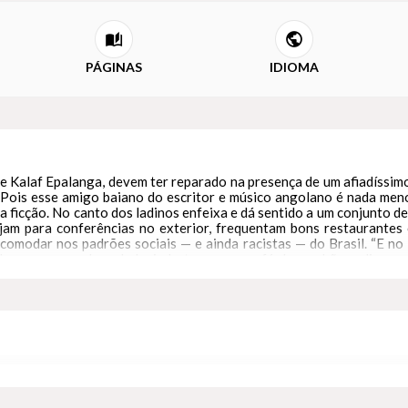
PÁGINAS
IDIOMA
e Kalaf Epalanga, devem ter reparado na presença de um afiadíssim
. Pois esse amigo baiano do escritor e músico angolano é nada me
 ficção. No canto dos ladinos enfeixa e dá sentido a um conjunto d
ajam para conferências no exterior, frequentam bons restaurante
 acomodar nos padrões sociais — e ainda racistas — do Brasil. “E 
ndo uma roupa descolada, indo tomar um café da manhã no dia seg
anto dos ladinos. Com grande habilidade narrativa, Quito Ribeiro tr
desses dois campos de força é uma leitura no mínimo atordoante de n
recente e enorme difusão da obra de Frantz Fanon, o fundamental 
escravizadores; as tradições familiares; o espaço movediço dos n
udo isso aparece neste romance que oferece — com inteligência e
ea brasileira.