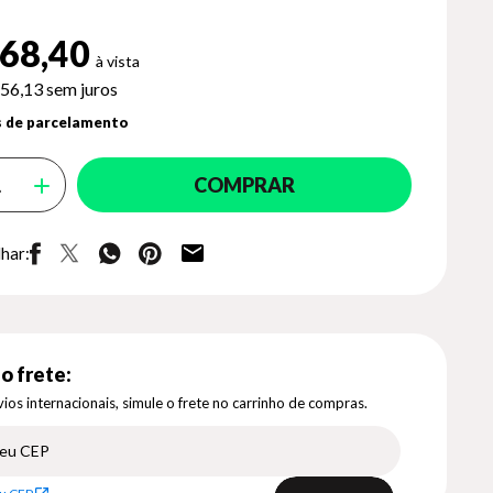
68,40
56,13
sem juros
 de parcelamento
COMPRAR
har:
o frete:
ios internacionais, simule o frete no carrinho de compras.