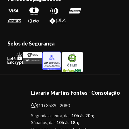
Selos de Segurança
ÓTIMO
Livraria Martins Fontes - Consolação
(11) 3539 - 2080
Segunda a sexta, das
10h
às
20h;
Sábados, das
10h
às
18h;