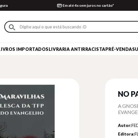
gura
Em até 4x sem juros no cartão*
LIVROS IMPORTADOS
LIVRARIA ANTIRRACISTA
PRÉ-VENDA
S
NO P
A GNOSE
EVANGE
Autor:
FE
Editora:
F