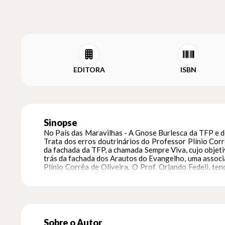
EDITORA
ISBN
Sinopse
No País das Maravilhas - A Gnose Burlesca da TFP e do
Trata dos erros doutrinários do Professor Plínio Corr
da fachada da TFP, a chamada Sempre Viva, cujo objetiv
trás da fachada dos Arautos do Evangelho, uma associa
Plínio Corrêa de Oliveira. O Prof. Orlando Fedeli, te
culto este insuflado pelo próprio PCO na seita secr
Estandarte. Muitos anos mais tarde, com a morte de 
a Contemplação Sacral do Universo e Notas Autobiográ
oportuna” expõe sistematicamente neste livro-denúnci
Oliveira, sua mãe Dona Lucília e, mais recentemente, 
Sobre o Autor