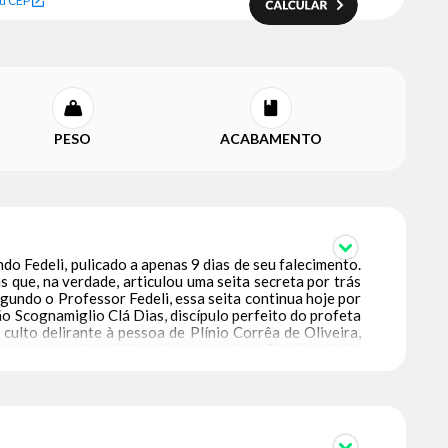
u CEP
PESO
ACABAMENTO
o Fedeli, pulicado a apenas 9 dias de seu falecimento.
 que, na verdade, articulou uma seita secreta por trás
egundo o Professor Fedeli, essa seita continua hoje por
o Scognamiglio Clá Dias, discípulo perfeito do profeta
culto delirante à pessoa de Plínio Corrêa de Oliveira,
sem conseguir publicar à época o livro Por detrás do
hor Scognamiglio de obras como A Inocência Primeva e
bros da TFP e da Sempre Viva, o Prof. Fedeli “na hora
eus cultos delirantes e aberrantes a Plínio Corrêa de