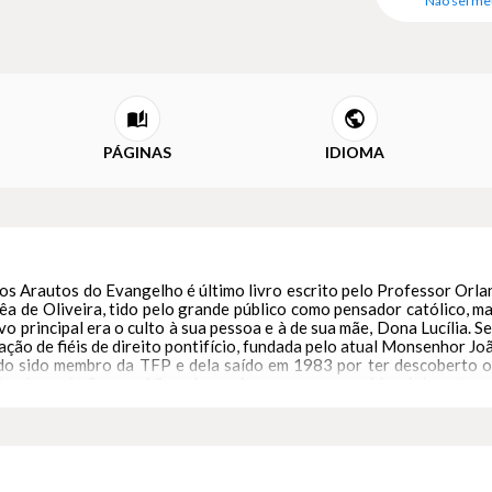
Não sei me
PÁGINAS
IDIOMA
s Arautos do Evangelho é último livro escrito pelo Professor Orland
êa de Oliveira, tido pelo grande público como pensador católico, mas
o principal era o culto à sua pessoa e à de sua mãe, Dona Lucília. S
ção de fiéis de direito pontifício, fundada pelo atual Monsenhor Joã
ndo sido membro da TFP e dela saído em 1983 por ter descoberto o 
eta chamada Sempre Viva, denunciou-a, mas – providencialmente – 
PCO e com a publicação por parte dos Provectos da TFP e do Monsen
ficas de Plínio Corrêa de Oliveira, de outras denúncias de ex-mem
a a seita gnóstico-romântica da TFP e dos Arautos do Evangelho e s
ao próprio Monsenhor João Scognamiglio Clá Dias.