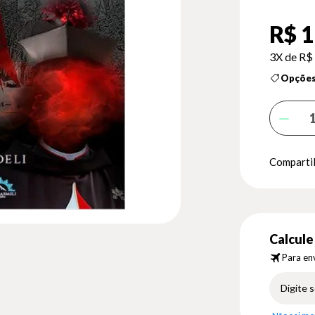
R$ 1
3X de
R$ 
Opções
Compartil
Calcule 
Para env