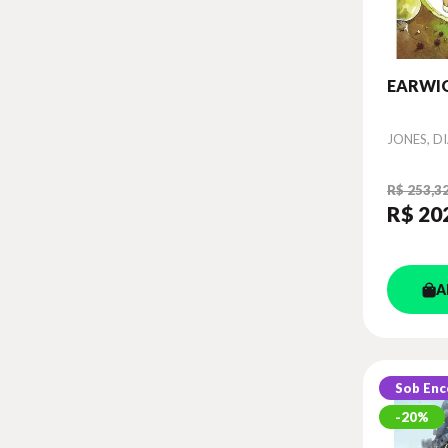
EARWIG
Autor
JONES, D
R$ 253,3
R$ 20
A
Sob En
20%