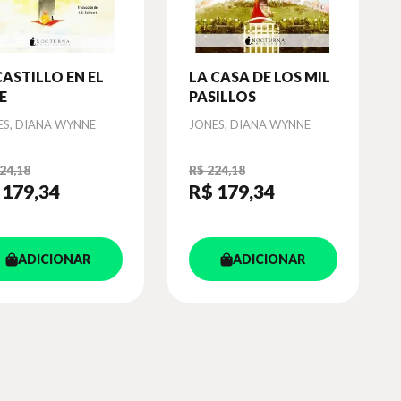
CASTILLO EN EL
LA CASA DE LOS MIL
E
PASILLOS
or
Autor
ES, DIANA WYNNE
JONES, DIANA WYNNE
24,18
R$ 224,18
 179
,34
R$ 179
,34
ADICIONAR
ADICIONAR