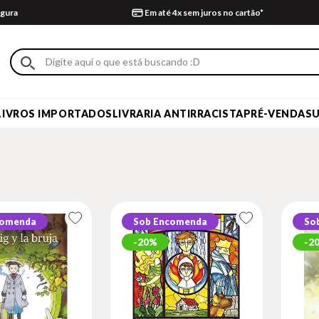
gura
Em até 4x sem juros no cartão*
LIVROS IMPORTADOS
LIVRARIA ANTIRRACISTA
PRÉ-VENDA
S
comenda
Sob Encomenda
So
20%
2