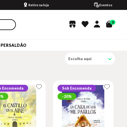
Retire na loja
Eventos
0
UPERSALDÃO
Escolha aqui
b Encomenda
Sob Encomenda
0%
20%