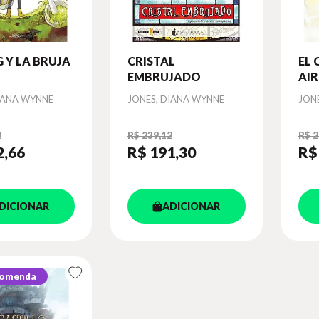
 Y LA BRUJA
CRISTAL
EL 
EMBRUJADO
AIR
Autor
Aut
IANA WYNNE
JONES, DIANA WYNNE
JON
2
R$ 239,12
R$ 2
2
,66
R$ 191
,30
R$
DICIONAR
ADICIONAR
comenda