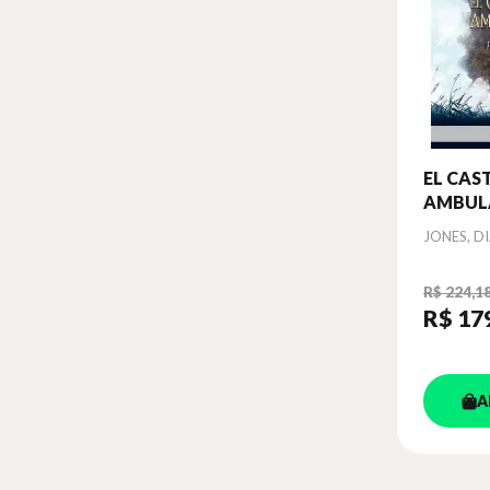
EL CAS
AMBUL
Autor
JONES, D
R$ 224,1
R$ 17
A