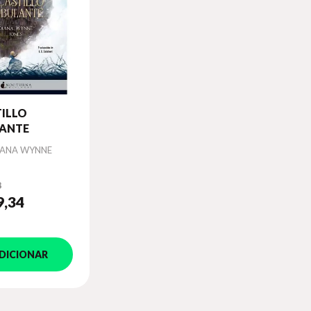
TILLO
ANTE
IANA WYNNE
8
9
,34
DICIONAR