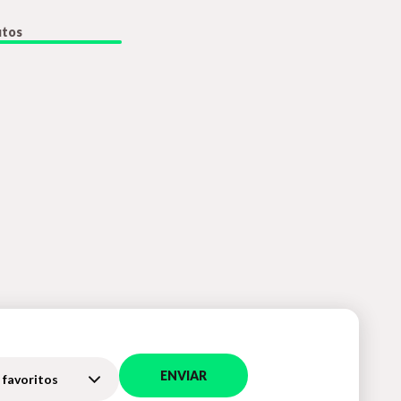
utos
ENVIAR
 favoritos