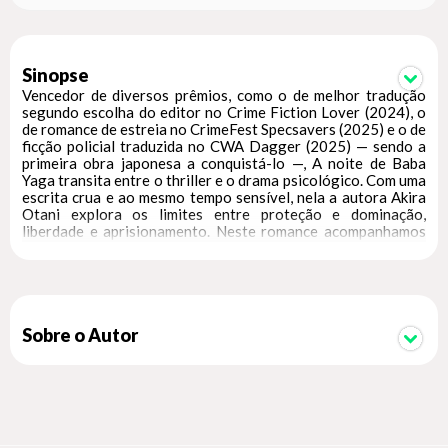
Sinopse
Vencedor de diversos prêmios, como o de melhor tradução
segundo escolha do editor no Crime Fiction Lover (2024), o
de romance de estreia no CrimeFest Specsavers (2025) e o de
ficção policial traduzida no CWA Dagger (2025) — sendo a
primeira obra japonesa a conquistá-lo —, A noite de Baba
Yaga transita entre o thriller e o drama psicológico. Com uma
escrita crua e ao mesmo tempo sensível, nela a autora Akira
Otani explora os limites entre proteção e dominação,
liberdade e aprisionamento. Neste romance acompanhamos
Yoriko Shindo, uma mulher deslocada da sociedade mas com
incríveis habilidades marciais, raptada pela Yakuza para
servir como guarda-costas da jovem Shoko Naiki,
aparentemente frágil e envolta em mistério, filha do chefe da
organização. O que começa como um trabalho de vigilância
aos poucos se transforma em uma relação ambígua marcada
Sobre o Autor
por tensão, fascínio e uma crescente e perigosa intimidade. À
medida que as duas personagens se aproximam, a história
mostra as faces do poder, do abuso e da sobrevivência. A
dinâmica entre elas passa a desafiar categorizações simples;
pares de papéis como “vítima e agressora”, “protetora e
prisioneira” tornam-se intercambiáveis em uma relação que