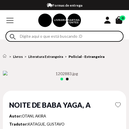
Compra 100% segura
Formas de entrega
Retire na loja
Eventos
Em até 4x sem juros no cartão*
0
Livros
Literatura Estrangeira
Policial - Estrangeira
NOITE DE BABA YAGA, A
Autor:
OTANI, AKIRA
Tradutor:
KATAGUE, GUSTAVO