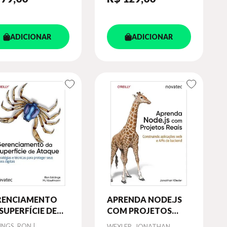
ADICIONAR
ADICIONAR
RENCIAMENTO
APRENDA NODE.JS
SUPERFÍCIE DE
COM PROJETOS
AQUE
REAIS
or
NGS, RON |
Autor
WEXLER, JONATHAN