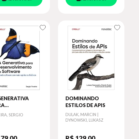
GENERATIVA
DOMINANDO
RA
ESTILOS DE APIS
SENVOLVIMENTO
or
Autor
DULAK, MARCIN |
IRA, SERGIO
 SOFTWARE
DYNOWSKI, LUKASZ
 79
,00
R$ 129
,00