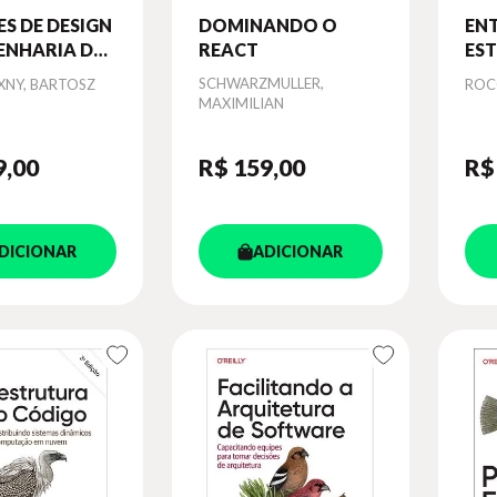
S DE DESIGN
DOMINANDO O
EN
ENHARIA DE
REACT
ES
DA
Autor
SCHWARZMULLER,
Aut
NY, BARTOSZ
ROC
MAXIMILIAN
9
,00
R$ 159
,00
R$
DICIONAR
ADICIONAR