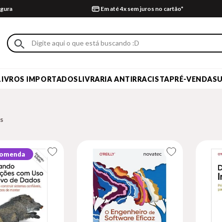
gura
Em até 4x sem juros no cartão*
LIVROS IMPORTADOS
LIVRARIA ANTIRRACISTA
PRÉ-VENDA
S
comenda