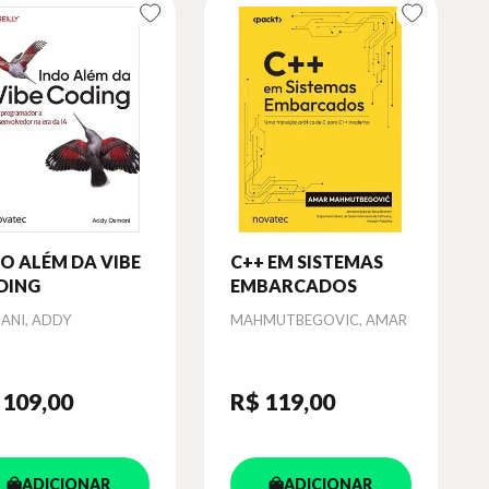
O ALÉM DA VIBE
C++ EM SISTEMAS
DING
EMBARCADOS
or
Autor
ANI, ADDY
MAHMUTBEGOVIC, AMAR
 109
,00
R$ 119
,00
ADICIONAR
ADICIONAR