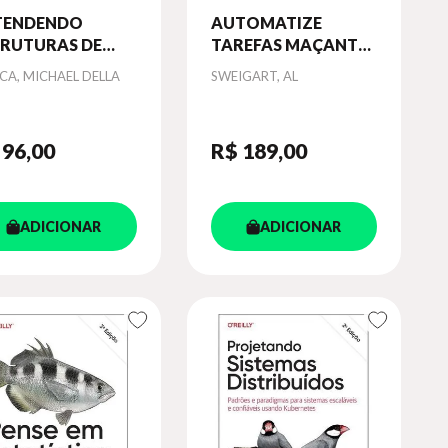
TENDENDO
AUTOMATIZE
TRUTURAS DE
TAREFAS MAÇANTES
DOS
COM PYTHON
or
Autor
CA, MICHAEL DELLA
SWEIGART, AL
 96
,00
R$ 189
,00
ADICIONAR
ADICIONAR