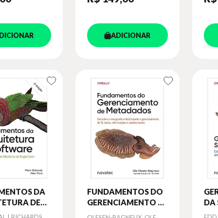
DICIONAR
ADICIONAR
MENTOS DA
FUNDAMENTOS DO
GE
TETURA DE
GERENCIAMENTO DE
DA 
ARE
METADADOS
AT
AL | RICHARDS,
Autor
Aut
EDDI
OLESEN-BAGNEUX, OLE