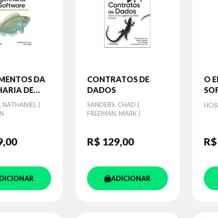
MENTOS DA
CONTRATOS DE
O 
ARIA DE
DADOS
SO
ARE
ME
 NATHANIEL |
Autor
SANDERS, CHAD |
Aut
HOS
PR
AN
FREEMAN, MARK |
SCHMIDT, B.E
9
,00
R$ 129
,00
R$
DICIONAR
ADICIONAR