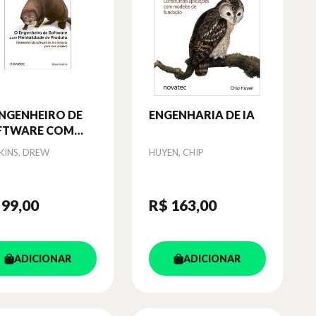
ENGENHEIRO DE
ENGENHARIA DE IA
FTWARE COM
NTALIDADE DE
or
Autor
KINS, DREW
HUYEN, CHIP
ODUTO
 99
,00
R$ 163
,00
ADICIONAR
ADICIONAR