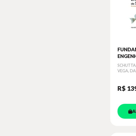
FUNDA
ENGENH
SOFTW
Autor
SCHUTTA,
VEGA, D
R$ 13
A