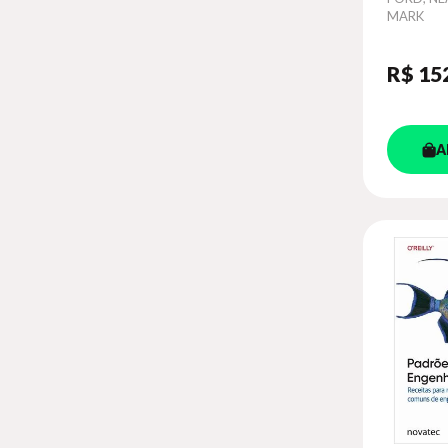
MARK
R$ 15
A