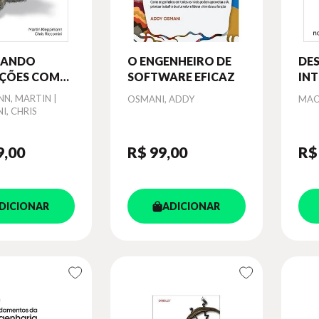
TANDO
O ENGENHEIRO DE
DES
AÇÕES COM
SOFTWARE EFICAZ
INT
TENSIVO DE
N, MARTIN |
Autor
Aut
OSMANI, ADDY
MAC
I, CHRIS
9
,00
R$ 99
,00
R$
DICIONAR
ADICIONAR