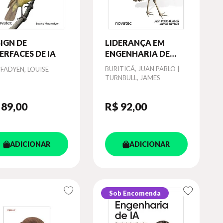
IGN DE
LIDERANÇA EM
ERFACES DE IA
ENGENHARIA DE
SOFTWARE - AS
or
Autor
BURITICÁ, JUAN PABLO |
FADYEN, LOUISE
PARTES DIFÍCEIS
TURNBULL, JAMES
 89
,00
R$ 92
,00
ADICIONAR
ADICIONAR
Sob Encomenda