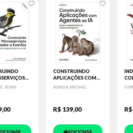
RUINDO
CONSTRUINDO
IND
SSERVIÇOS
APLICAÇÕES COM
CO
TADOS A
AGENTES DE IA
Autor
Aut
RE, ADAM
ALBADA, MICHAEL
OSM
OS
9
,00
R$ 139
,00
R$
DICIONAR
ADICIONAR