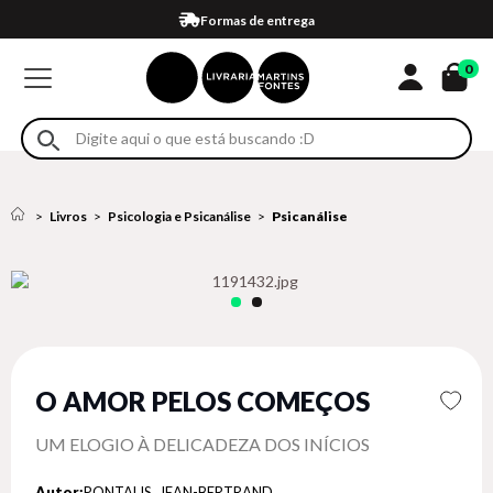
Compra 100% segura
Formas de entrega
Retire na loja
Eventos
Em até 4x sem juros no cartão*
0
Livros
Psicologia e Psicanálise
Psicanálise
O AMOR PELOS COMEÇOS
UM ELOGIO À DELICADEZA DOS INÍCIOS
Autor:
PONTALIS, JEAN-BERTRAND