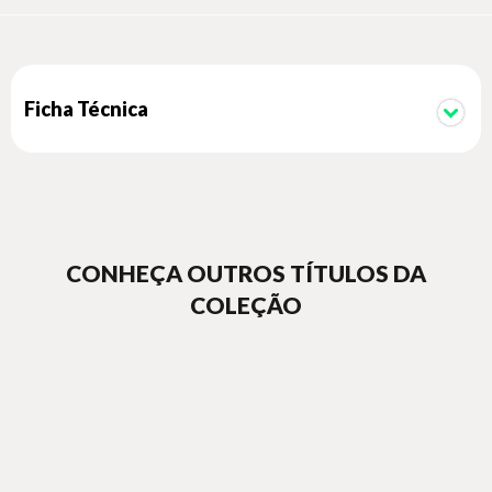
de escrita em que a psicanálise se torna forma de pensar e de
narrar a própria experiência. Da delicadeza dos inícios ao
poder criador da palavra, nasce o testemunho lírico e
sensível de um dos grandes psicanalistas e escritores
franceses do século 20.
Ficha Técnica
"Jean-Bertrand Pontalis viveu uma longa vida e nos deixou
uma obra forte e extraordinária”
–
Le Monde
CONHEÇA OUTROS TÍTULOS DA
"Encantador, brilhante, dotado de talento literário”
COLEÇÃO
–
Elizabeth Roudinesco