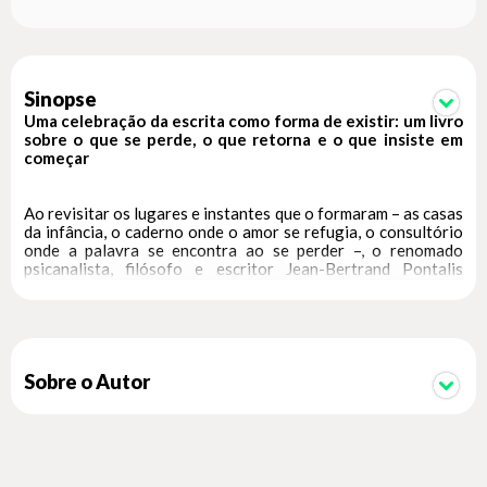
Sinopse
Uma celebração da escrita como forma de existir: um livro
sobre o que se perde, o que retorna e o que insiste em
começar
Ao revisitar os lugares e instantes que o formaram – as casas
da infância, o caderno onde o amor se refugia, o consultório
onde a palavra se encontra ao se perder –, o renomado
psicanalista, filósofo e escritor Jean-Bertrand Pontalis
transforma um exercício de análise, uma escuta de si mesmo,
em literatura. Entre lembranças da escola, de Jean-Paul
Sartre e de Jacques Lacan, e das cenas íntimas da vida
cotidiana, o autor compõe um mosaico de começos e
separações, em que o tempo se embaralha sob o ritmo da
memória.
Sobre o Autor
Considerada uma das obras-primas de Pontalis,
O amor pelos começos
é uma meditação poética sobre o viver e o lembrar, um gesto