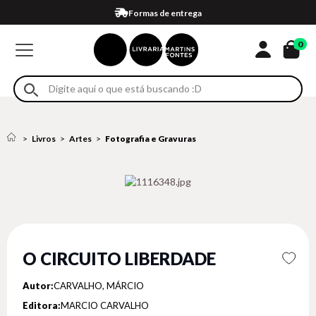
Compra 100% segura
Formas de entrega
Retire na loja
Eventos
Em até 4x sem juros no cartão*
0
Livros
Artes
Fotografia e Gravuras
O CIRCUITO LIBERDADE
Autor:
CARVALHO, MÁRCIO
Editora:
MARCIO CARVALHO