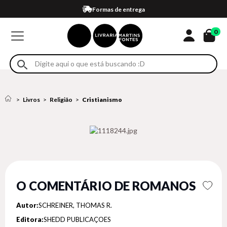
Compra 100% segura
Formas de entrega
Retire na loja
Eventos
Em até 4x sem juros no cartão*
0
Livros
Religião
Cristianismo
O COMENTÁRIO DE ROMANOS
Autor:
SCHREINER, THOMAS R.
Editora:
SHEDD PUBLICAÇOES