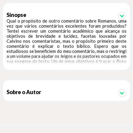
Sinopse
Qual o propósito de outro comentário sobre Romanos, uma
vez que vários comentários excelentes foram produzidos?
Tentei escrever um comentário acadêmico que alcança os
objetivos de brevidade e lucidez, facetas louvadas por
Calvino nos comentaristas, mas o propósito primeiro deste
comentário é explicar o texto bíblico. Espero que os
estudiosos se beneficiem do meu comentário, mas o restringi
a um volume para ajudar os leigos e os pastores ocupados em
sua exegese do texto. Um de meus objetivos é traçar o fluxo
do pensamento na epístola para que o leitor possa entender
como o argumento se desenrola. Também tento contender
com o sentido de Romanos da perspectiva teológica, e essa
tarefa nem sempre está em voga hoje. Tento, em particular,
demonstrar de maneira indutiva que a glória de Deus é o
tema fundamental que permeia a epístola.
Sobre o Autor