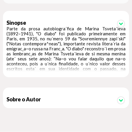
Sinopse
Parte da prosa autobiogra´fica de Marina Tsveta´ieva
(1892–1941), "O diabo" foi publicado primeiramente em
Paris, em 1935, no nu´mero 59 da "Sovremiennye zapi´ski"
("Notas contempora^neas"), importante revista litera´ria da
emigrac¸a~o russa na Franc¸a. "O diabo" reconstro´i em prosa
as lembranc¸as de Marina Tsveta´ieva de si mesma menina
(ate´ seus sete anos): “Na~o vou falar daquilo que na~o
aconteceu, pois a u´nica finalidade, o u´nico valor desses
escritos esta´ em sua identidade com o passado, na
coincide^ncia consigo mesma daquela menina, reconhec¸o-o,
esquisita, mas que existia”. No entanto, o texto na~o e´
“apenas um quadro vivo de sua infa^ncia, mas a
interpretac¸a~o mitologizada de sua vocac¸a~o poe´tica”,
como escreveu ?nna Kamie´nskaia. A obra traz as
impresso~es ambi´guas, sensuais, sensoriais, litera´rias e
Sobre o Autor
pluriculturais da figura do diabo para Tsveta´ieva. A coleção
Mir, da Editora Kalinka, reúne edições bilíngues da prosa
curta russa. Cada livro acompanha uma leitura do texto feita
por um russo. Mir, em russo, significa “paz” e “mundo”.