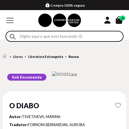
Compra 100% segura
Formas de entrega
Retire na loja
Eventos
Em até 4x sem juros no cartão*
0
Livros
Literatura Estrangeira
Russa
Sob Encomenda
O DIABO
Autor:
TSVETAIEVA, MARINA
Tradutor:
FORNONI BERNARDINI, AURORA