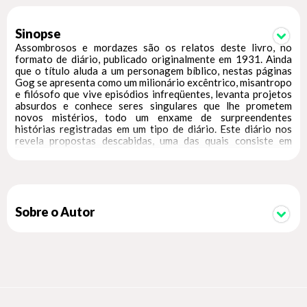
Sinopse
Assombrosos e mordazes são os relatos deste livro, no
formato de diário, publicado originalmente em 1931. Ainda
que o título aluda a um personagem bíblico, nestas páginas
Gog se apresenta como um milionário excêntrico, misantropo
e filósofo que vive episódios infreqüentes, levanta projetos
absurdos e conhece seres singulares que lhe prometem
novos mistérios, todo um enxame de surpreendentes
histórias registradas em um tipo de diário. Este diário nos
revela propostas descabidas, uma das quais consiste em
condenar, não aos responsáveis de algum crime, senão aos
que não tenham cometido nenhum, outra fala da possibilidade
de receitar medicamentos que ao invés de combater
enfermidades, as estimulem e as desenvolva. Cada relato é
uma pitada de ironia e ceticismo, com uma profunda reflexão
acerca da civilização e seu destino.
Sobre o Autor