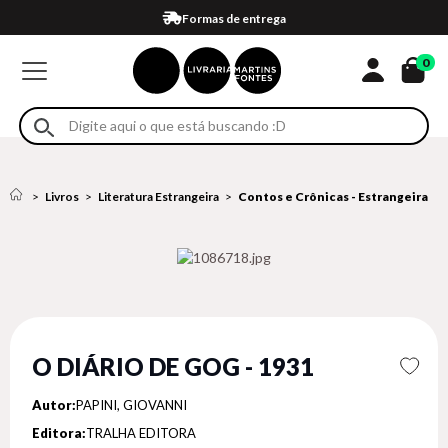
Compra 100% segura
Formas de entrega
Retire na loja
Eventos
Em até 4x sem juros no cartão*
0
Livros
Literatura Estrangeira
Contos e Crônicas - Estrangeira
O DIÁRIO DE GOG - 1931
Autor:
PAPINI, GIOVANNI
Editora:
TRALHA EDITORA