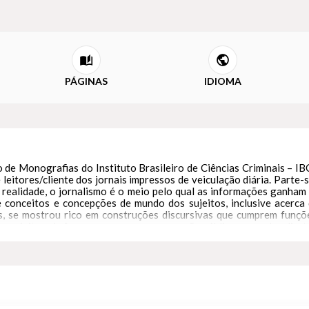
PÁGINAS
IDIOMA
de Monografias do Instituto Brasileiro de Ciências Criminais – I
eitores/cliente dos jornais impressos de veiculação diária. Part
ealidade, o jornalismo é o meio pelo qual as informações ganham v
 conceitos e concepções de mundo dos sujeitos, inclusive acerca do
s, se mostrou rico em construções discursivas que cumprem funçõe
 sujeitos, de forma a promover uma sanção pública, exemplar, direta