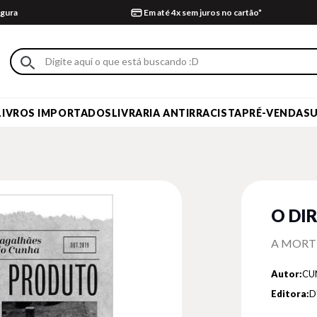
gura
Em até 4x sem juros no cartão*
LIVROS IMPORTADOS
LIVRARIA ANTIRRACISTA
PRÉ-VENDA
S
O DI
A MORT
Autor:
CU
Editora:
D