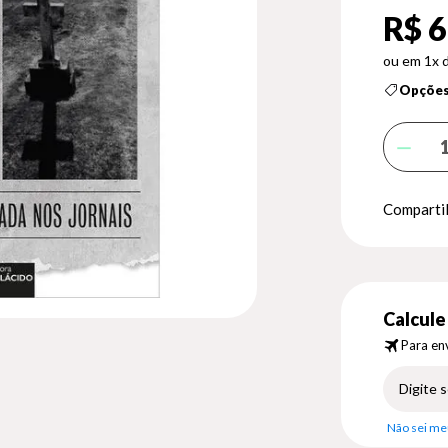
R$ 6
1x 
Opções
Compartil
Calcule 
Para env
Não sei me