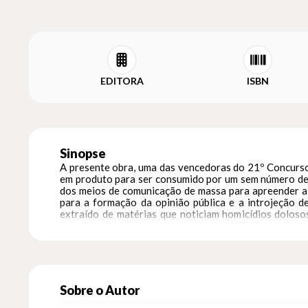
EDITORA
ISBN
Sinopse
A presente obra, uma das vencedoras do 21º Concurso 
em produto para ser consumido por um sem número de l
dos meios de comunicação de massa para apreender a r
para a formação da opinião pública e a introjeção de
extraído de matérias que noticiam homicídios doloso
maneiras de agir e pensar que atuam simbolicamente nos
Sobre o Autor