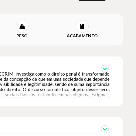
PESO
ACABAMENTO
BCCRIM, investiga como o direito penal é transformado
e-se da concepção de que em uma sociedade que depende
isibilidade e legitimidade, sendo de suma importância
 direito. O discurso jornalístico objeto desse livro,
s sociais básicas: estabelecem paradigmas, estigmas,
 e imediata.