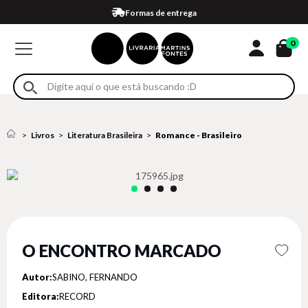
Compra 100% segura
Formas de entrega
Retire na loja
Eventos
Em até 4x sem juros no cartão*
0
Livros
Literatura Brasileira
Romance - Brasileiro
O ENCONTRO MARCADO
Autor:
SABINO, FERNANDO
Editora:
RECORD