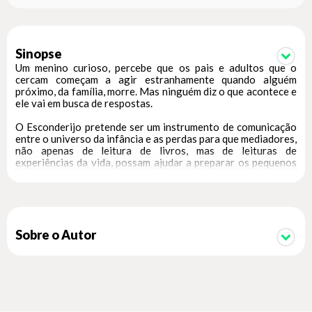
Sinopse
Um menino curioso, percebe que os pais e adultos que o
cercam começam a agir estranhamente quando alguém
próximo, da família, morre. Mas ninguém diz o que acontece e
ele vai em busca de respostas.
O Esconderijo pretende ser um instrumento de comunicação
entre o universo da infância e as perdas para que mediadores,
não apenas de leitura de livros, mas de leituras de
experiências da vida, possam ajudar a preparar os pequenos
para o momentos de perda e luto.
Inspirado na cultura de países como o México, por exemplo,
que tratam a morte como uma fase natural da vida, as
ilustrações provocam simpatia com cores, flores e estampas.
E o projeto gráfico permite ainda a participação ativa do
Sobre o Autor
leitor, que não apenas vira as páginas, mas também se junta
ao protagonista nesse esconderijo – levantando uma aba
interna no livro – em busca de respostas sobre as atitudes
estranhas dos adultos que o circundam após eventos de
perdas.