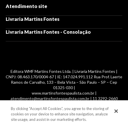
Atendimento site
Livraria Martins Fontes
Livraria Martins Fontes - Consolação
Editora WMF Martins Fontes Ltda. | Livraria Martins Fontes |
CNPJ: 08.463.170/0004-67 | IE: 147.024.991.112 Rua Prof. Laerte
Ramos de Carvalho, 133 – Bela Vista – São Paulo – SP – Cep
01325-030 |
www.martinsfontespaulista.com.br |
atendimento@martinsfontespaulista.com.br | 11 3292-2660
By clicking “Accept All Cookies”, you agree to the storing of
© 2014 -
2026
, MartinsFontes livros nacionais e importados,
cookies on your device to enhance site navigation, analyze
com mais de 700 mil títulos. Todos os direitos reservados.
site usage, and assist in our marketing efforts.