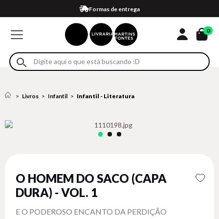
Compra 100% segura
Formas de entrega
Retire na loja
Eventos
Em até 4x sem juros no cartão*
0
Livros
Infantil
Infantil - Literatura
O HOMEM DO SACO (CAPA
DURA) - VOL. 1
E O PODEROSO ENCANTO DA PERDIÇÃO