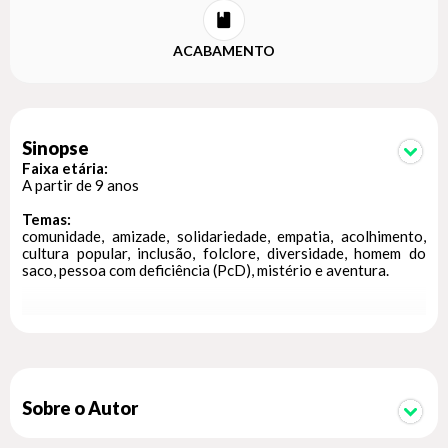
ACABAMENTO
Sinopse
Faixa etária:
A partir de 9 anos
Temas:
comunidade, amizade, solidariedade, empatia, acolhimento,
cultura popular, inclusão, folclore, diversidade, homem do
saco, pessoa com deficiência (PcD), mistério e aventura.
Quebradas e Coladas
é uma série de livros com histórias que se desenrolam no
mundo mágico e peculiar de Nova Z. Cada livro apresenta
uma nova e emocionante aventura em que as irmãs Ana
Cosme e Alice Damião e seus amigos exploram a comunidade
onde vivem, enfrentam desafios únicos e compartilham
Sobre o Autor
mensagens de aceitação, amizade, perdão e acolhimento.