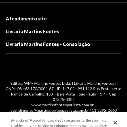
Atendimento site
Livraria Martins Fontes
Livraria Martins Fontes - Consolação
Editora WMF Martins Fontes Ltda. | Livraria Martins Fontes |
CNPJ: 08.463.170/0004-67 | IE: 147.024.991.112 Rua Prof. Laerte
Ramos de Carvalho, 133 – Bela Vista – São Paulo – SP – Cep
01325-030 |
www.martinsfontespaulista.com.br |
atendimento@martinsfontespaulista.com.br | 11 3292-2660
By clicking “Accept All Cookies”, you agree to the storing of
© 2014 -
2026
, MartinsFontes livros nacionais e importados,
cookies on your device to enhance site navigation, analyze
com mais de 700 mil títulos. Todos os direitos reservados.