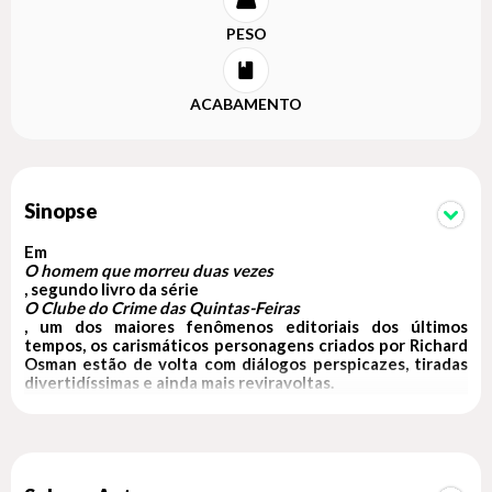
PESO
ACABAMENTO
Sinopse
Em
O homem que morreu duas vezes
, segundo livro da série
O Clube do Crime das Quintas-Feiras
, um dos maiores fenômenos editoriais dos últimos
tempos, os carismáticos personagens criados por Richard
Osman estão de volta com diálogos perspicazes, tiradas
divertidíssimas e ainda mais reviravoltas.
A quinta-feira agora é o melhor dia da semana. Com os crimes
mais recentes solucionados, o Clube do Crime das Quintas-