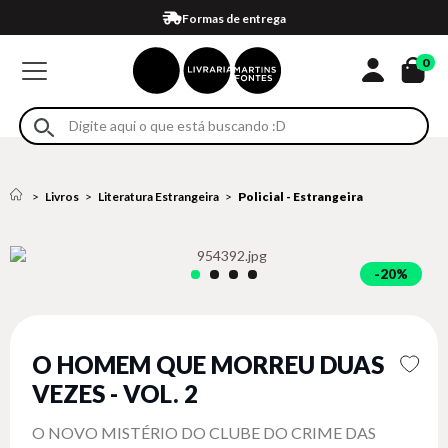
Compra 100% segura
Formas de entrega
Retire na loja
Eventos
Em até 4x sem juros no cartão*
0
Livros
Literatura Estrangeira
Policial - Estrangeira
20%
O HOMEM QUE MORREU DUAS
VEZES - VOL. 2
O NOVO MISTÉRIO DO CLUBE DO CRIME DAS