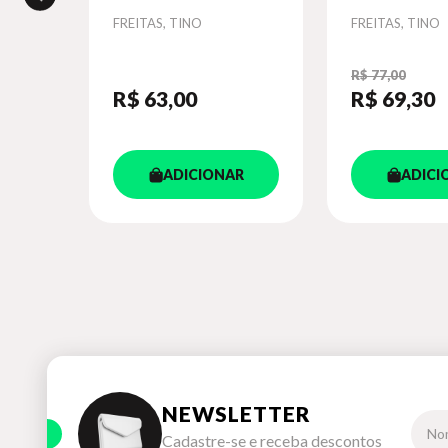
Autor
FREITAS, TINO
Autor
FREITAS, TINO
R$ 77,00
R$ 63
,00
R$ 69
,30
R
ADICIONAR
ADICI
NEWSLETTER
Cadastre-se e receba descontos