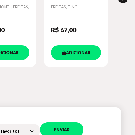
ONT | FREITAS,
Autor
FREITAS, TINO
00
R$ 67
,00
ICIONAR
ADICIONAR
ENVIAR
 favoritos