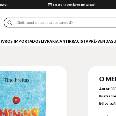
gura
Em até 4x sem juros no cartão*
LIVROS IMPORTADOS
LIVRARIA ANTIRRACISTA
PRÉ-VENDA
S
O ME
Autor:
FRE
Ilustrador
Editora:
A