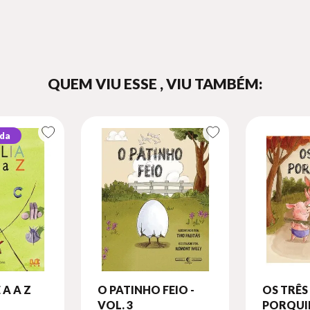
QUEM VIU ESSE , VIU TAMBÉM:
da
 A A Z
O PATINHO FEIO -
OS TRÊS
VOL. 3
PORQUIN