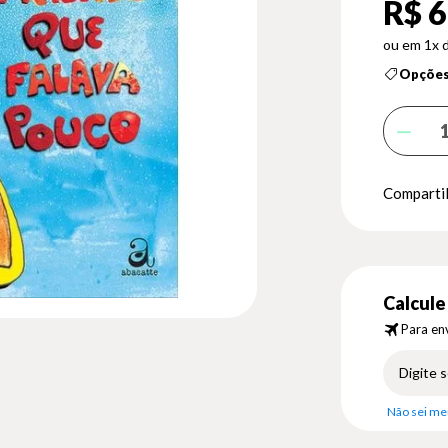
R$ 6
1x 
Opções
Compartil
Calcule 
Para env
Não sei me