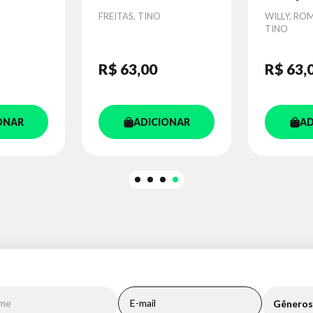
2
Autor
FREITAS, TINO
Autor
WILLY, ROM
TINO
R$ 63
,00
R$ 63
,
ONAR
ADICIONAR
AD
Gêneros