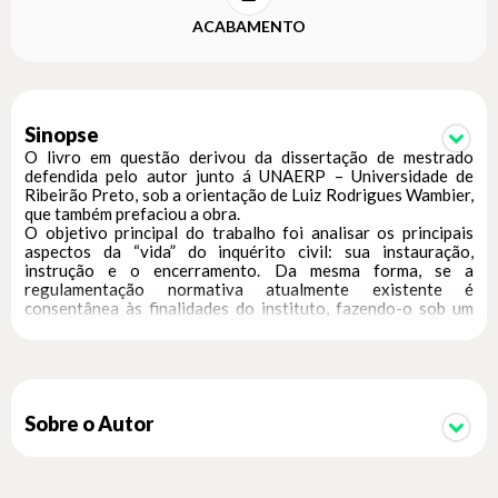
ACABAMENTO
Sinopse
O livro em questão derivou da dissertação de mestrado
defendida pelo autor junto á UNAERP – Universidade de
Ribeirão Preto, sob a orientação de Luiz Rodrigues Wambier,
que também prefaciou a obra.
O objetivo principal do trabalho foi analisar os principais
aspectos da “vida” do inquérito civil: sua instauração,
instrução e o encerramento. Da mesma forma, se a
regulamentação normativa atualmente existente é
consentânea às finalidades do instituto, fazendo-o sob um
enfoque crítico, analisando o direito já positivado e as
principais propostas de alterações legislativas existentes,
tanto o PL n. 5.139/09 como os mais importantes
anteprojetos de codificação coletiva, formulados por juristas
pátrios.
Também foram abordados os poderes investigatórios do
Sobre o Autor
Ministério Público, cível e criminal, a origem do inquérito
civil, sua natureza jurídica e suas principais características.
Considerando que o tema principal do trabalho é o inquérito
civil, de titularidade exclusiva do Ministério Público, também