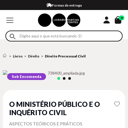
Compra 100% segura
Formas de entrega
Retire na loja
Eventos
Em até 4x sem juros no cartão*
0
Livros
Direito
Direito Processual Civil
Sob Encomenda
O MINISTÉRIO PÚBLICO E O
INQUÉRITO CIVIL
ASPECTOS TEÓRICOS E PRÁTICOS