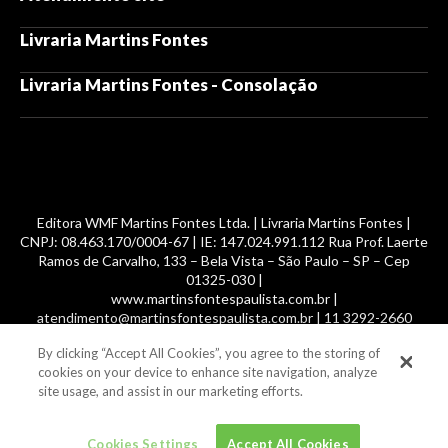
Livraria Martins Fontes
Livraria Martins Fontes - Consolação
Editora WMF Martins Fontes Ltda. | Livraria Martins Fontes |
CNPJ: 08.463.170/0004-67 | IE: 147.024.991.112 Rua Prof. Laerte
Ramos de Carvalho, 133 – Bela Vista – São Paulo – SP – Cep
01325-030 |
www.martinsfontespaulista.com.br |
atendimento@martinsfontespaulista.com.br | 11 3292-2660
By clicking “Accept All Cookies”, you agree to the storing of
© 2014 -
2026
, MartinsFontes livros nacionais e importados,
cookies on your device to enhance site navigation, analyze
com mais de 700 mil títulos. Todos os direitos reservados.
site usage, and assist in our marketing efforts.
Cookies Settings
Accept All Cookies