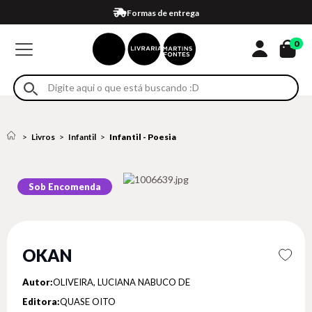
Compra 100% segura
Formas de entrega
Retire na loja
Eventos
Em até 4x sem juros no cartão*
0
Livros
Infantil
Infantil - Poesia
Sob Encomenda
OKAN
Autor:
OLIVEIRA, LUCIANA NABUCO DE
Editora:
QUASE OITO