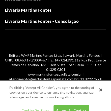
Livraria Martins Fontes
Livraria Martins Fontes - Consolação
Editora WMF Martins Fontes Ltda. | Livraria Martins Fontes |
CNPJ: 08.463.170/0004-67 | IE: 147.024.991.112 Rua Prof. Laerte
Ramos de Carvalho, 133 – Bela Vista – São Paulo – SP – Cep
01325-030 |
www.martinsfontespaulista.com.br |
atendimento@martinsfontespaulista.com.br | 11 3292-2660
By clicking “Accept All Cookies”, you agree to the storing of
© 2014 -
2026
, MartinsFontes livros nacionais e importados,
cookies on your device to enhance site navigation, analyze
com mais de 700 mil títulos. Todos os direitos reservados.
site usage, and assist in our marketing efforts.
Cookies Settings
Accept All Cookies