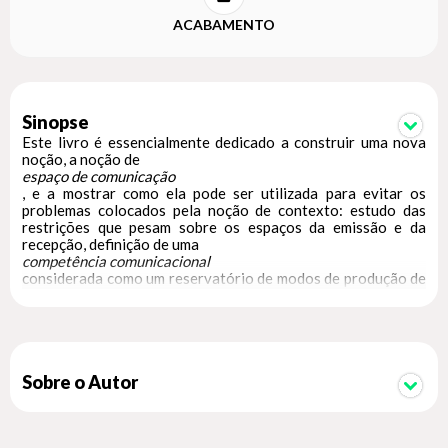
ACABAMENTO
Sinopse
Este livro é essencialmente dedicado a construir uma nova
noção, a noção de
espaço de comunicação
, e a mostrar como ela pode ser utilizada para evitar os
problemas colocados pela noção de contexto: estudo das
restrições que pesam sobre os espaços da emissão e da
recepção, definição de uma
competência comunicacional
considerada como um reservatório de modos de produção de
sentido e de afetos, construção de atores e de operadores da
comunicação, evidenciação dos
efeitos
produzidos. O livro oferece inúmeros exemplos de análises
incidindo sobre produções de textos, de filmes e de
documentos audiovisuais ou visuais em contextos
Sobre o Autor
extremamente diversos. Por conseguinte, configura-se como
um valioso guia metodológico para quem deseja analisar tais
produções com o intuito de coloca´-las em uma perspectiva
comunicacional.