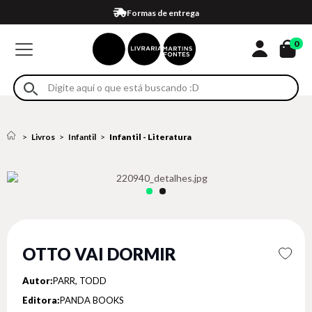
Compra 100% segura
Formas de entrega
Retire na loja
Eventos
Em até 4x sem juros no cartão*
0
Livros
Infantil
Infantil - Literatura
OTTO VAI DORMIR
Autor:
PARR, TODD
Editora:
PANDA BOOKS