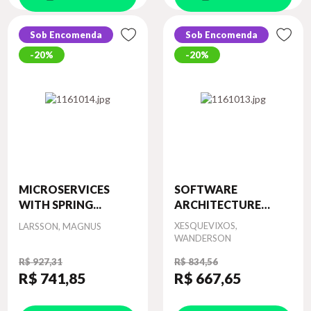
Sob Encomenda
Sob Encomenda
20%
20%
MICROSERVICES
SOFTWARE
WITH SPRING...
ARCHITECTURE
WIT...
Autor
Autor
XESQUEVIXOS,
LARSSON, MAGNUS
WANDERSON
R$ 927,31
R$ 834,56
R$ 741
,85
R$ 667
,65