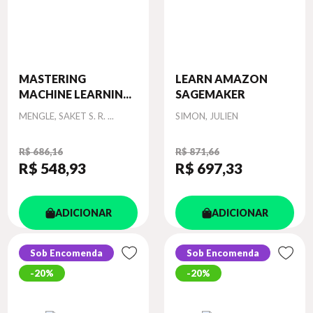
MASTERING
LEARN AMAZON
MACHINE LEARNIN...
SAGEMAKER
Autor
Autor
MENGLE, SAKET S. R. ...
SIMON, JULIEN
R$ 686,16
R$ 871,66
R$ 548
,93
R$ 697
,33
ADICIONAR
ADICIONAR
Sob Encomenda
Sob Encomenda
20%
20%