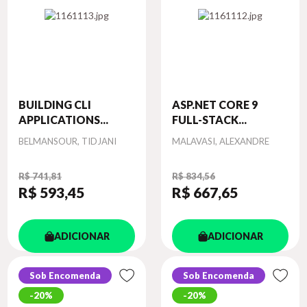
BUILDING CLI
ASP.NET CORE 9
APPLICATIONS...
FULL-STACK...
Autor
Autor
BELMANSOUR, TIDJANI
MALAVASI, ALEXANDRE
R$ 741,81
R$ 834,56
R$ 593
,45
R$ 667
,65
ADICIONAR
ADICIONAR
Sob Encomenda
Sob Encomenda
20%
20%