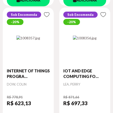
ADICIONAR
ADICIONAR
Sob Encomenda
Sob Encomenda
20%
20%
INTERNET OF THINGS
IOT AND EDGE
PROGRA...
COMPUTING FO...
Autor
Autor
DOW, COLIN
LEA, PERRY
R$ 778,91
R$ 871,66
R$ 623
,13
R$ 697
,33