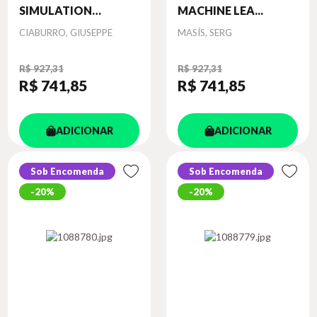
SIMULATION
MACHINE LEA...
MODEL...
Autor
Autor
CIABURRO, GIUSEPPE
MASÍS, SERG
R$ 927,31
R$ 927,31
R$ 741
,85
R$ 741
,85
ADICIONAR
ADICIONAR
Sob Encomenda
Sob Encomenda
20%
20%