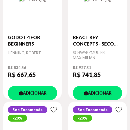
GODOT 4 FOR
REACT KEY
BEGINNERS
CONCEPTS - SECO...
Autor
Autor
SCHWARZMULLER,
HENNING, ROBERT
MAXIMILIAN
R$ 834,56
R$ 927,31
R$ 667
,65
R$ 741
,85
ADICIONAR
ADICIONAR
Sob Encomenda
Sob Encomenda
20%
20%