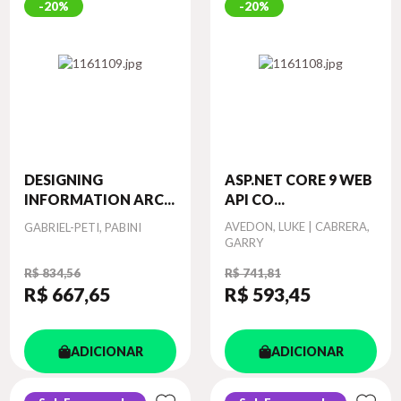
20%
20%
DESIGNING
ASP.NET CORE 9 WEB
INFORMATION ARC...
API CO...
Autor
Autor
AVEDON, LUKE | CABRERA,
GABRIEL-PETI, PABINI
GARRY
R$ 834,56
R$ 741,81
R$ 667
,65
R$ 593
,45
ADICIONAR
ADICIONAR