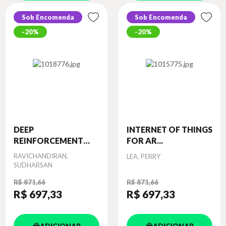
Sob Encomenda
Sob Encomenda
20%
20%
DEEP
INTERNET OF THINGS
REINFORCEMENT
FOR AR...
LEARNI...
Autor
RAVICHANDIRAN,
Autor
LEA, PERRY
SUDHARSAN
R$ 871,66
R$ 871,66
R$ 697
,33
R$ 697
,33