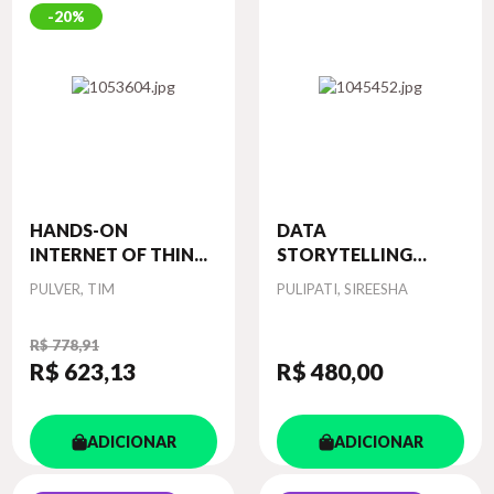
20%
HANDS-ON
DATA
INTERNET OF THIN...
STORYTELLING
WITH GO...
Autor
Autor
PULVER, TIM
PULIPATI, SIREESHA
R$ 778,91
R$ 623
,13
R$ 480
,00
ADICIONAR
ADICIONAR