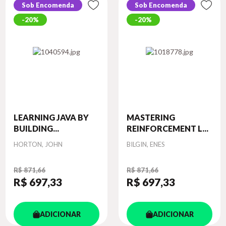
Sob Encomenda
Sob Encomenda
20%
20%
LEARNING JAVA BY
MASTERING
BUILDING...
REINFORCEMENT L...
Autor
Autor
HORTON, JOHN
BILGIN, ENES
R$ 871,66
R$ 871,66
R$ 697
,33
R$ 697
,33
ADICIONAR
ADICIONAR