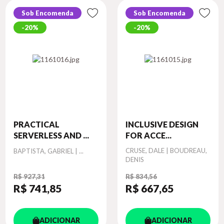
Sob Encomenda
Sob Encomenda
20%
20%
PRACTICAL
INCLUSIVE DESIGN
SERVERLESS AND ...
FOR ACCE...
Autor
Autor
CRUSE, DALE | BOUDREAU,
BAPTISTA, GABRIEL | ...
DENIS
R$ 927,31
R$ 834,56
R$ 741
,85
R$ 667
,65
ADICIONAR
ADICIONAR