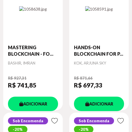
MASTERING
HANDS-ON
BLOCKCHAIN - FO...
BLOCKCHAIN FOR P...
Autor
Autor
BASHIR, IMRAN
KOK, ARJUNA SKY
R$ 927,31
R$ 871,66
R$ 741
,85
R$ 697
,33
ADICIONAR
ADICIONAR
Sob Encomenda
Sob Encomenda
20%
20%