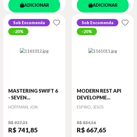
ADICIONAR
ADICIONAR
Sob Encomenda
Sob Encomenda
20%
20%
MASTERING SWIFT 6
MODERN REST API
- SEVEN...
DEVELOPME...
Autor
Autor
HOFFMAN, JON
ESPINO, JESÚS
R$ 927,31
R$ 834,56
R$ 741
,85
R$ 667
,65