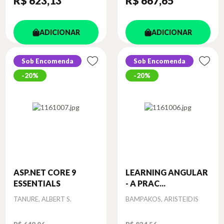
R$ 623
,13
R$ 667
,65
ADICIONAR
ADICIONAR
Sob Encomenda
Sob Encomenda
20%
20%
ASP.NET CORE 9
LEARNING ANGULAR
ESSENTIALS
- A PRAC...
Autor
Autor
TANURE, ALBERT S.
BAMPAKOS, ARISTEIDIS