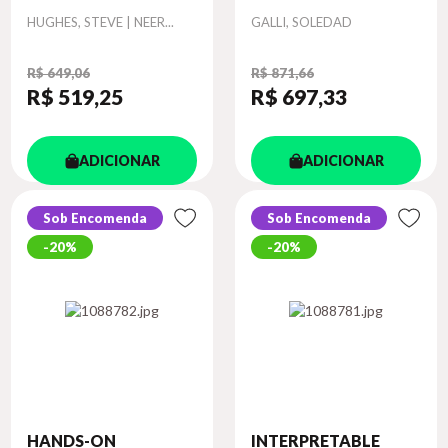
Autor
Autor
HUGHES, STEVE | NEER...
GALLI, SOLEDAD
R$ 649,06
R$ 871,66
R$ 519
,25
R$ 697
,33
ADICIONAR
ADICIONAR
Sob Encomenda
Sob Encomenda
20%
20%
HANDS-ON
INTERPRETABLE