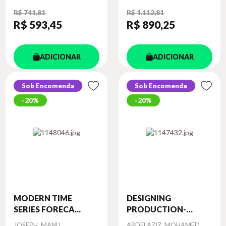
R$ 741,81
R$ 1.112,81
R$ 593
,45
R$ 890
,25
ADICIONAR
ADICIONAR
Sob Encomenda
Sob Encomenda
20%
20%
MODERN TIME
DESIGNING
SERIES FORECA...
PRODUCTION-
GRAD...
Autor
Autor
JOSEPH, MANU
ABDELAZIZ, MOHAMED