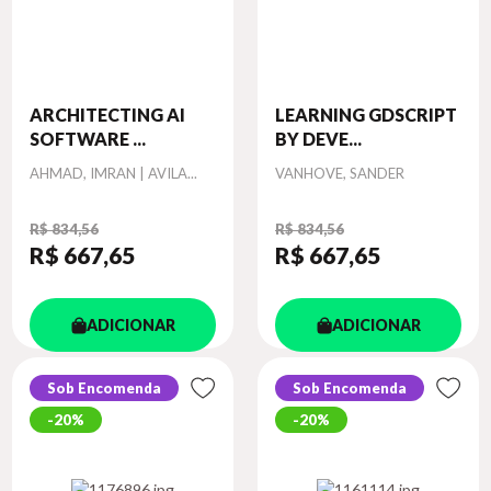
ARCHITECTING AI
LEARNING GDSCRIPT
SOFTWARE ...
BY DEVE...
Autor
Autor
AHMAD, IMRAN | AVILA...
VANHOVE, SANDER
R$ 834,56
R$ 834,56
R$ 667
,65
R$ 667
,65
ADICIONAR
ADICIONAR
Sob Encomenda
Sob Encomenda
20%
20%