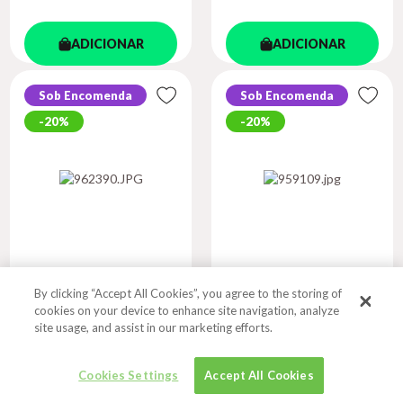
ADICIONAR
ADICIONAR
Sob Encomenda
Sob Encomenda
20%
20%
By clicking “Accept All Cookies”, you agree to the storing of
FULL-STACK REACT
GETTING STARTED
cookies on your device to enhance site navigation, analyze
PROJECTS...
WITH STRE...
site usage, and assist in our marketing efforts.
Autor
Autor
SHAMA, HOQUE
RICHARDS, TYLER
Cookies Settings
Accept All Cookies
R$ 649,06
R$ 834,56