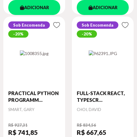
ADICIONAR
ADICIONAR
Sob Encomenda
Sob Encomenda
20%
20%
PRACTICAL PYTHON
FULL-STACK REACT,
PROGRAMM...
TYPESCR...
Autor
Autor
SMART, GARY
CHOI, DAVID
R$ 927,31
R$ 834,56
R$ 741
,85
R$ 667
,65