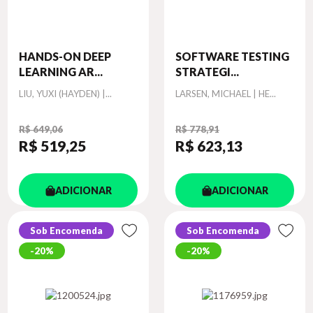
HANDS-ON DEEP
SOFTWARE TESTING
LEARNING AR...
STRATEGI...
Autor
Autor
LIU, YUXI (HAYDEN) |...
LARSEN, MICHAEL | HE...
R$ 649,06
R$ 778,91
R$ 519
,25
R$ 623
,13
ADICIONAR
ADICIONAR
Sob Encomenda
Sob Encomenda
20%
20%