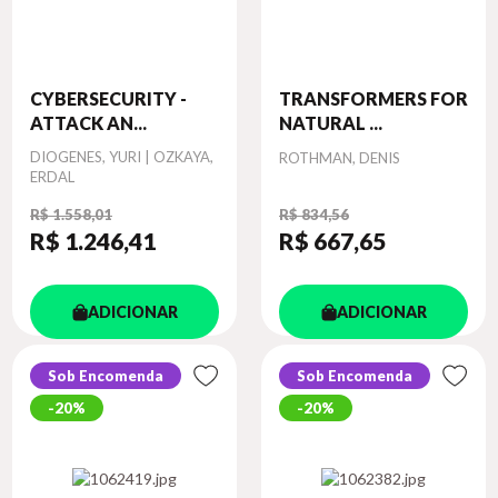
CYBERSECURITY -
TRANSFORMERS FOR
ATTACK AN...
NATURAL ...
Autor
DIOGENES, YURI | OZKAYA,
Autor
ROTHMAN, DENIS
ERDAL
R$ 1.558,01
R$ 834,56
R$ 1.246
,41
R$ 667
,65
ADICIONAR
ADICIONAR
Sob Encomenda
Sob Encomenda
20%
20%