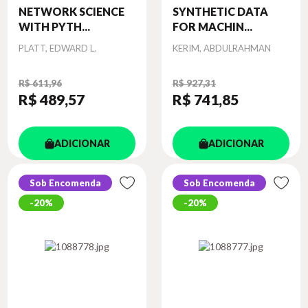
NETWORK SCIENCE
SYNTHETIC DATA
WITH PYTH...
FOR MACHIN...
Autor
Autor
PLATT, EDWARD L.
KERIM, ABDULRAHMAN
R$ 611,96
R$ 927,31
R$ 489
,57
R$ 741
,85
ADICIONAR
ADICIONAR
Sob Encomenda
Sob Encomenda
20%
20%