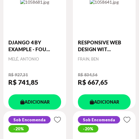
DJANGO 4 BY
RESPONSIVE WEB
EXAMPLE - FOU...
DESIGN WIT...
Autor
Autor
MELÉ, ANTONIO
FRAIN, BEN
R$ 927,31
R$ 834,56
R$ 741
,85
R$ 667
,65
ADICIONAR
ADICIONAR
Sob Encomenda
Sob Encomenda
20%
20%