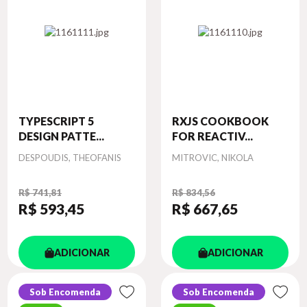
TYPESCRIPT 5
RXJS COOKBOOK
DESIGN PATTE...
FOR REACTIV...
Autor
Autor
DESPOUDIS, THEOFANIS
MITROVIC, NIKOLA
R$ 741,81
R$ 834,56
R$ 593
,45
R$ 667
,65
ADICIONAR
ADICIONAR
Sob Encomenda
Sob Encomenda