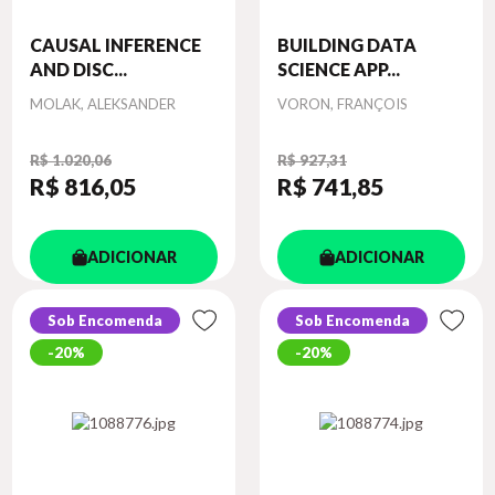
CAUSAL INFERENCE
BUILDING DATA
AND DISC...
SCIENCE APP...
Autor
Autor
MOLAK, ALEKSANDER
VORON, FRANÇOIS
R$ 1.020,06
R$ 927,31
R$ 816
,05
R$ 741
,85
ADICIONAR
ADICIONAR
Sob Encomenda
Sob Encomenda
20%
20%