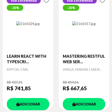
Sob Encomenda
Sob Encomenda
20%
20%
LEARN REACT WITH
MASTERING RESTFUL
TYPESCRI...
WEB SER...
Autor
Autor
RIPPON, CARL
VARGA, MARIÁN | ANDR...
R$ 927,31
R$ 834,56
R$ 741
,85
R$ 667
,65
ADICIONAR
ADICIONAR