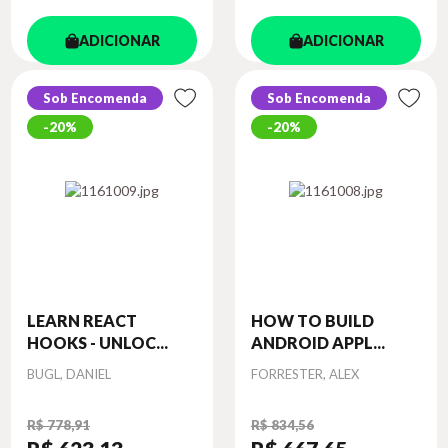
ADICIONAR
ADICIONAR
Sob Encomenda
Sob Encomenda
20%
20%
LEARN REACT
HOW TO BUILD
HOOKS - UNLOC...
ANDROID APPL...
Autor
Autor
BUGL, DANIEL
FORRESTER, ALEX
R$ 778,91
R$ 834,56