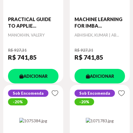
PRACTICAL GUIDE
MACHINE LEARNING
TO APPLIE...
FOR IMBA...
Autor
Autor
MANOKHIN, VALERY
ABHISHEK, KUMAR | AB...
R$ 927,31
R$ 927,31
R$ 741
,85
R$ 741
,85
ADICIONAR
ADICIONAR
Sob Encomenda
Sob Encomenda
20%
20%