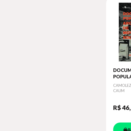
DOCUM
POPULA
ARQUI
Autor
CAMOLEZE
MOVIM
CAUM
SOCIAI
R$ 46
A