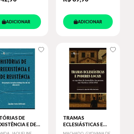
ADICIONAR
ADICIONAR
TÓRIAS DE
TRAMAS
XISTÊNCIA E DE
ECLESIÁSTICAS E
ISTÊNCIA
PODERES LOCAIS
or
ANDA, JAQUELINE
Autor
MACHADO, GYOVANA DE