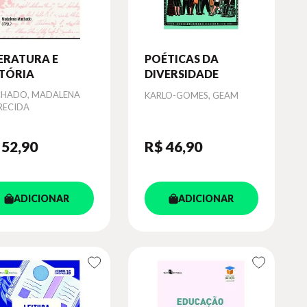
ERATURA E
POÉTICAS DA
STÓRIA
DIVERSIDADE
or
HADO, MADALENA
Autor
KARLO-GOMES, GEAM
RECIDA
 52
,90
R$ 46
,90
ADICIONAR
ADICIONAR