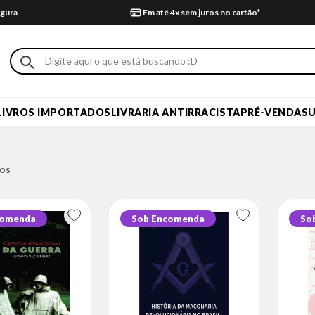
gura
Em até 4x sem juros no cartão*
LIVROS IMPORTADOS
LIVRARIA ANTIRRACISTA
PRÉ-VENDA
S
comenda
Sob Encomenda
So