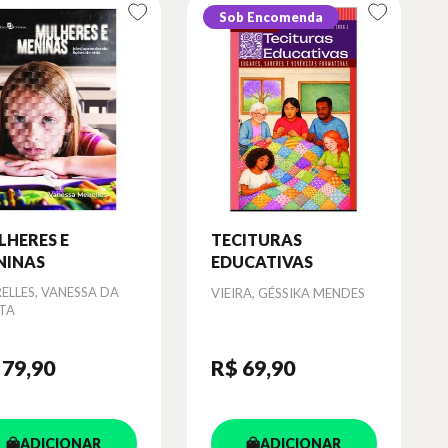
Sob Encomenda
LHERES E
TECITURAS
NINAS
EDUCATIVAS
or
ELLES, VANESSA DA
Autor
VIEIRA, GÉSSIKA MENDES
TA
 79
,90
R$ 69
,90
ADICIONAR
ADICIONAR