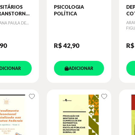
SITÁRIOS
PSICOLOGIA
DEP
RANSTORNO
POLÍTICA
CO
PECTRO
Aut
ARA
ANA PAULA DE...
A NO ENSINO
FIG
OR:
OS DA
,90
R$ 42
,90
R$
AÇÃO
MIC
DICIONAR
ADICIONAR