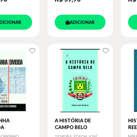
DICIONAR
ADICIONAR
NHA
A HISTÓRIA DE
HIS
DA
CAMPO BELO
REE
RES
SOBRINHO,
Autor
Aut
MIR
TEIXEIRA, EDSON JOSÉ