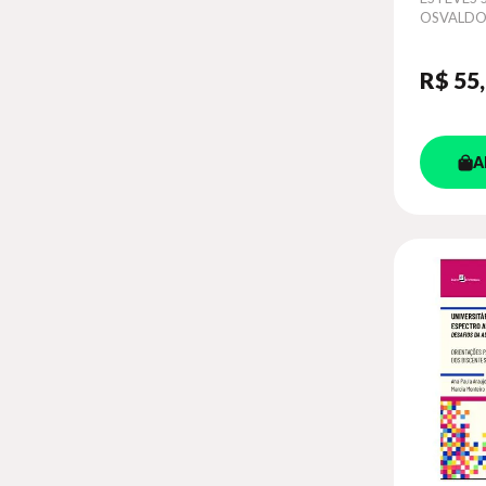
OSVALD
R$ 55
A