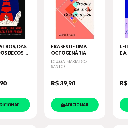
ATROS, DAS
FRASES DE UMA
LEI
DOS BECOS E
OCTOGENÁRIA
E A
AÇAS
RE
Autor
LOUSSA, MARIA DOS
SANTOS
,90
R$ 39
,90
R$
DICIONAR
ADICIONAR