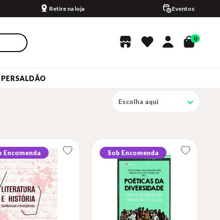
Retire na loja
Eventos
0
UPERSALDÃO
Escolha aqui
b Encomenda
Sob Encomenda