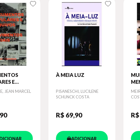
ENTOS
À MEIA LUZ
MU
RES E
ME
VOS DE
, JEAN MARCEL
Autor
PISANESCHI, LUCILENE
Aut
MEIR
ENTOS
SCHUNCK COSTA
COS
S
,90
R$ 69
,90
R$
DICIONAR
ADICIONAR