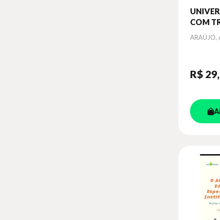
UNIVER
COM T
DO ES
Autor
ARAÚJO, 
AUTIST
SUPERI
DESAFI
R$ 29
ADAPT
ACADÊ
A