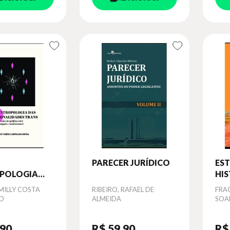
PARECER JURÍDICO
ES
POLOGIA
HI
MILLY COSTA
Autor
RIBEIRO, RAFAEL DE
Aut
FRA
IONALIDADES
O
ALMEIDA
SOA
,90
R$ 59
,90
R$