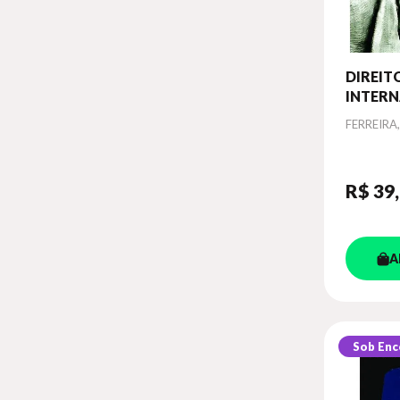
DIREIT
INTERN
GUERR
Autor
FERREIRA
R$ 39
A
Sob En