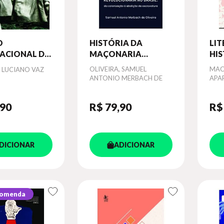
O
HISTÓRIA DA
LIT
ACIONAL DA
MAÇONARIA
HI
A
REVOLUCIONÁRIA
Autor
OLIVEIRA, SAMUEL
Aut
MAC
, LUCIANO VAZ
NO BRASIL
ANTONIO MERBACH DE
APA
,90
R$ 79
,90
R$
DICIONAR
ADICIONAR
comenda