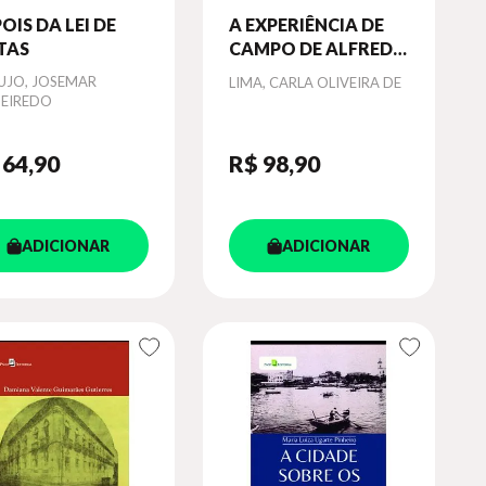
OIS DA LEI DE
A EXPERIÊNCIA DE
TAS
CAMPO DE ALFRED
RUSSEL WALLACE
or
UJO, JOSEMAR
Autor
LIMA, CARLA OLIVEIRA DE
NA AMAZÔNIA
UEIREDO
 64
,90
R$ 98
,90
ADICIONAR
ADICIONAR