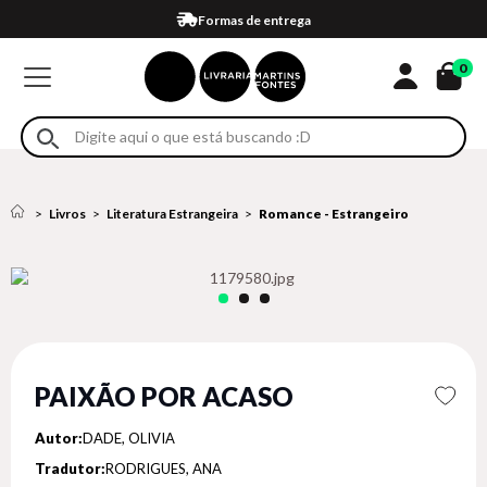
Compra 100% segura
Formas de entrega
Retire na loja
Eventos
Em até 4x sem juros no cartão*
0
Livros
Literatura Estrangeira
Romance - Estrangeiro
PAIXÃO POR ACASO
Autor:
DADE, OLIVIA
Tradutor:
RODRIGUES, ANA