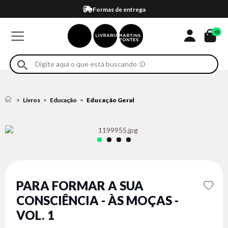
Compra 100% segura
Formas de entrega
Retire na loja
Eventos
Em até 4x sem juros no cartão*
0
Livros
Educação
Educação Geral
PARA FORMAR A SUA
CONSCIÊNCIA - ÀS MOÇAS -
VOL. 1