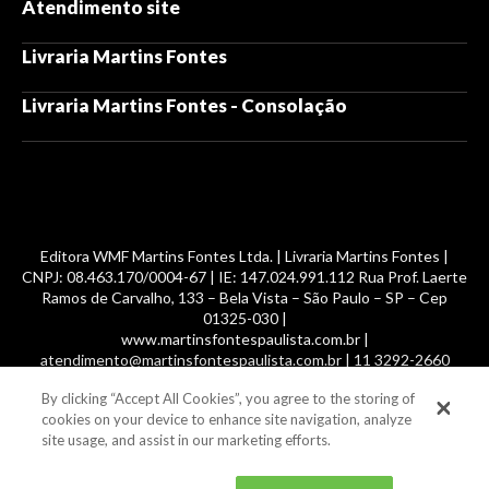
Atendimento site
Livraria Martins Fontes
Livraria Martins Fontes - Consolação
Editora WMF Martins Fontes Ltda. | Livraria Martins Fontes |
CNPJ: 08.463.170/0004-67 | IE: 147.024.991.112 Rua Prof. Laerte
Ramos de Carvalho, 133 – Bela Vista – São Paulo – SP – Cep
01325-030 |
www.martinsfontespaulista.com.br |
atendimento@martinsfontespaulista.com.br | 11 3292-2660
By clicking “Accept All Cookies”, you agree to the storing of
© 2014 -
2026
, MartinsFontes livros nacionais e importados,
cookies on your device to enhance site navigation, analyze
com mais de 700 mil títulos. Todos os direitos reservados.
site usage, and assist in our marketing efforts.