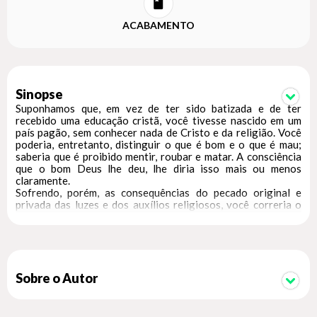
ACABAMENTO
Sinopse
Suponhamos que, em vez de ter sido batizada e de ter
recebido uma educação cristã, você tivesse nascido em um
país pagão, sem conhecer nada de Cristo e da religião. Você
poderia, entretanto, distinguir o que é bom e o que é mau;
saberia que é proibido mentir, roubar e matar. A consciência
que o bom Deus lhe deu, lhe diria isso mais ou menos
claramente.
Sofrendo, porém, as consequências do pecado original e
privada das luzes e dos auxílios religiosos, você correria o
risco de negligenciar os avisos e os reproches da sua
consciência. Sua alma estaria exposta a graves perigos.
Felizmente, ao fazer de você uma cristã, a Providência a
favoreceu. Pelo batismo, você se tornou filha de Deus. Os
sacramentos colocam à sua disposição as riquezas da vida
divina que você tem por missão fazer frutificar para espalhá-
Sobre o Autor
las ao seu redor. Infelizmente, o progresso, com suas
invenções modernas, oferecendo a você grandes facilidades
materiais, multiplicou para sua alma as dificuldades e as