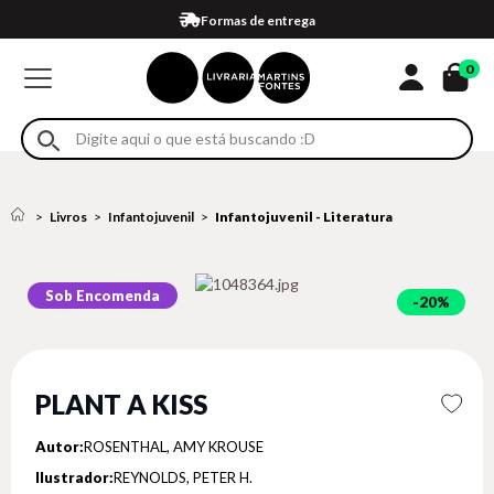
Compra 100% segura
Formas de entrega
Retire na loja
Eventos
Em até 4x sem juros no cartão*
0
Livros
Infantojuvenil
Infantojuvenil - Literatura
Sob Encomenda
20%
PLANT A KISS
Autor:
ROSENTHAL, AMY KROUSE
Ilustrador:
REYNOLDS, PETER H.