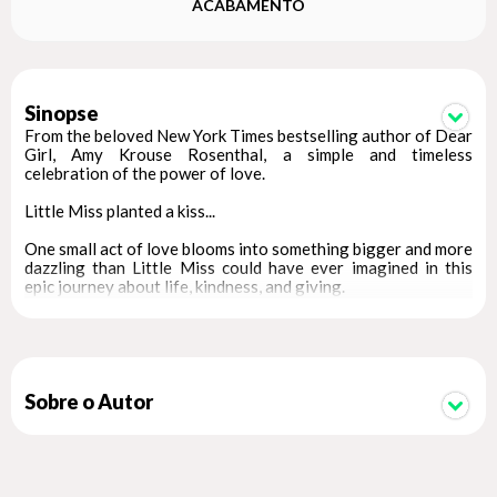
ACABAMENTO
Sinopse
From the beloved New York Times bestselling author of Dear
Girl, Amy Krouse Rosenthal, a simple and timeless
celebration of the power of love.
Little Miss planted a kiss...
One small act of love blooms into something bigger and more
dazzling than Little Miss could have ever imagined in this
epic journey about life, kindness, and giving.
Amy Krouse Rosenthal and Peter H. Reynolds team together
to share a message of hope and to remind us all of the joys to
be gained from being open and unselfish.
Plant a Kiss works to spark the imagination of the youngest
Sobre o Autor
readers, but it will also resonate with anyone, such as a new
graduate, who responds to the power of planting a kiss.