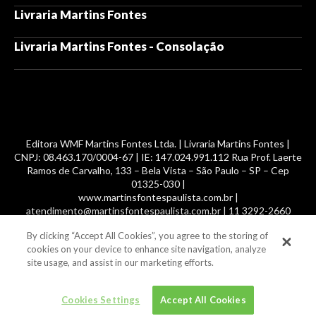
Livraria Martins Fontes
Livraria Martins Fontes - Consolação
Editora WMF Martins Fontes Ltda. | Livraria Martins Fontes |
CNPJ: 08.463.170/0004-67 | IE: 147.024.991.112 Rua Prof. Laerte
Ramos de Carvalho, 133 – Bela Vista – São Paulo – SP – Cep
01325-030 |
www.martinsfontespaulista.com.br |
atendimento@martinsfontespaulista.com.br | 11 3292-2660
By clicking “Accept All Cookies”, you agree to the storing of
© 2014 -
2026
, MartinsFontes livros nacionais e importados,
cookies on your device to enhance site navigation, analyze
com mais de 700 mil títulos. Todos os direitos reservados.
site usage, and assist in our marketing efforts.
Cookies Settings
Accept All Cookies