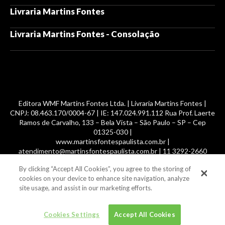
Livraria Martins Fontes
Livraria Martins Fontes - Consolação
Editora WMF Martins Fontes Ltda. | Livraria Martins Fontes |
CNPJ: 08.463.170/0004-67 | IE: 147.024.991.112 Rua Prof. Laerte
Ramos de Carvalho, 133 – Bela Vista – São Paulo – SP – Cep
01325-030 |
www.martinsfontespaulista.com.br |
atendimento@martinsfontespaulista.com.br | 11 3292-2660
By clicking “Accept All Cookies”, you agree to the storing of
© 2014 -
2026
, MartinsFontes livros nacionais e importados,
cookies on your device to enhance site navigation, analyze
com mais de 700 mil títulos. Todos os direitos reservados.
site usage, and assist in our marketing efforts.
Cookies Settings
Accept All Cookies