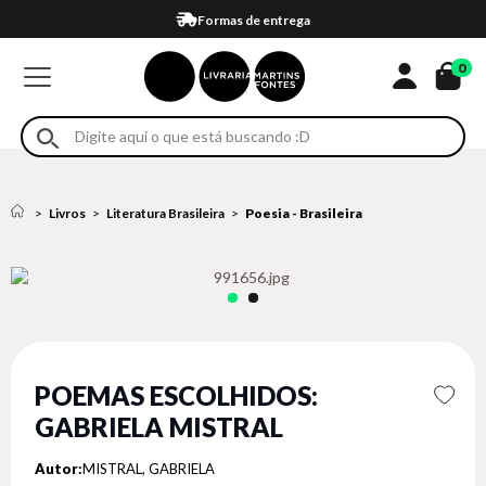
Compra 100% segura
Formas de entrega
Retire na loja
Eventos
Em até 4x sem juros no cartão*
0
Livros
Literatura Brasileira
Poesia - Brasileira
POEMAS ESCOLHIDOS:
GABRIELA MISTRAL
Autor:
MISTRAL, GABRIELA