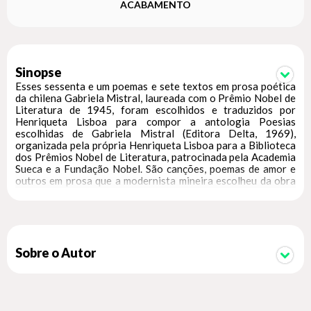
ACABAMENTO
Sinopse
Esses sessenta e um poemas e sete textos em prosa poética
da chilena Gabriela Mistral, laureada com o Prêmio Nobel de
Literatura de 1945, foram escolhidos e traduzidos por
Henriqueta Lisboa para compor a antologia Poesias
escolhidas de Gabriela Mistral (Editora Delta, 1969),
organizada pela própria Henriqueta Lisboa para a Biblioteca
dos Prêmios Nobel de Literatura, patrocinada pela Academia
Sueca e a Fundação Nobel. São canções, poemas de amor e
outros em prosa que a modernista mineira escolheu da obra
de Mistral, com quem compartilhava o gosto pela infância e a
educação. Nesta reedição, desta vez bilíngue, privilegia-se o
trabalho de tradução e o papel de mediação cultural da
tradutora, a partir da convivência e amizade pessoal e
intelectual entre as duas, um dos pontos de conexão que
concretizava a aspiração de uma rede de escritoras latino-
Sobre o Autor
americanas já na primeira metade do século XX. Com
prefácio de Reinaldo Marques e depoimento da tradutora ao
final do livro.