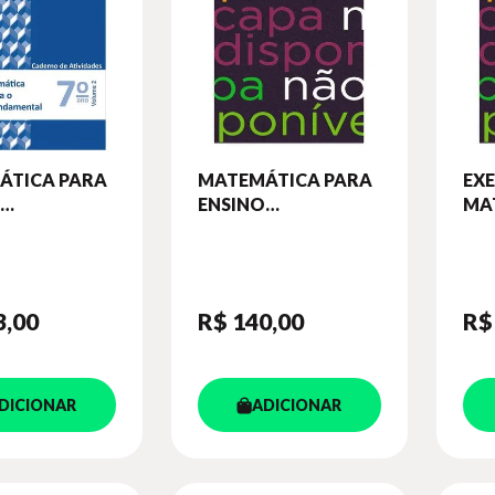
ÁTICA PARA
MATEMÁTICA PARA
EXE
ENSINO
MAT
ENTAL - 7º
FUNDAMENTAL - 2º
AN
CADERNO DE
ANO - CADERNO DE
ATI
DES - VOL. 2
ATIVIDADES
EN
FU
3
,00
R$ 140
,00
R$
DICIONAR
ADICIONAR