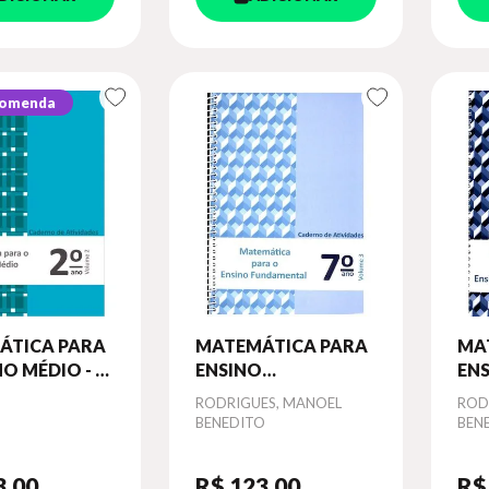
comenda
ÁTICA PARA
MATEMÁTICA PARA
MA
O MÉDIO - 2º
ENSINO
EN
CADERNO DE
FUNDAMENTAL - 7º
FUN
Autor
RODRIGUES, MANOEL
Aut
ROD
DES - VOL. 2
ANO - CADERNO DE
AN
BENEDITO
BEN
ATIVIDADES - VOL. 3
ATI
3
,00
R$ 123
,00
R$