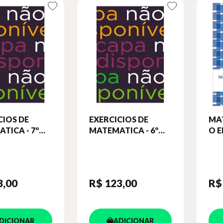
CIOS DE
EXERCICIOS DE
MA
TICA - 7º
MATEMATICA - 6º
O E
CADERNO DE
ANO - CADERNO DE
AN
ADES -
ATIVIDADES -
ATI
ENSINO
ENTAL II
FUNDAMENTAL II
3
,00
R$ 123
,00
R$
DICIONAR
ADICIONAR