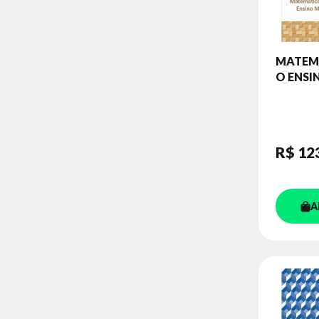
MATEM
O ENSI
CADER
ATIVID
VOL. 4
R$ 12
A