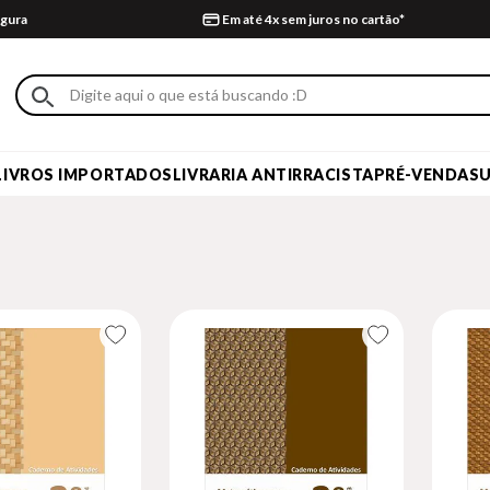
gura
Em até 4x sem juros no cartão*
LIVROS IMPORTADOS
LIVRARIA ANTIRRACISTA
PRÉ-VENDA
S