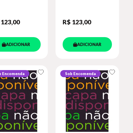
O - CADERNO DE
ANO - CADERNO DE
VIDADES - VOL. 4
ATIVIDADES - VOL. 3
 123
,00
R$ 123
,00
ADICIONAR
ADICIONAR
b Encomenda
Sob Encomenda