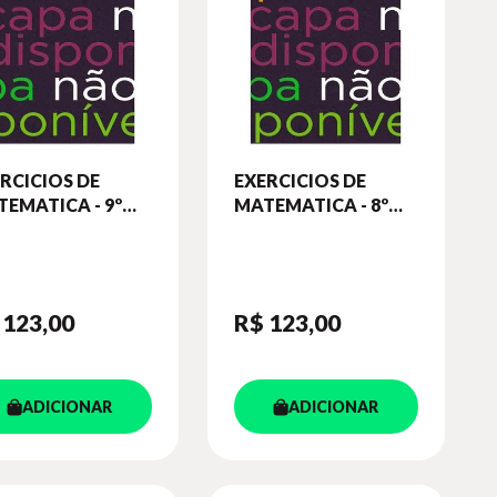
RCICIOS DE
EXERCICIOS DE
EMATICA - 9º
MATEMATICA - 8º
O - CADERNO DE
ANO - CADERNO DE
VIDADES -
ATIVIDADES -
SINO
ENSINO
NDAMENTAL II
FUNDAMENTAL II
 123
,00
R$ 123
,00
ADICIONAR
ADICIONAR