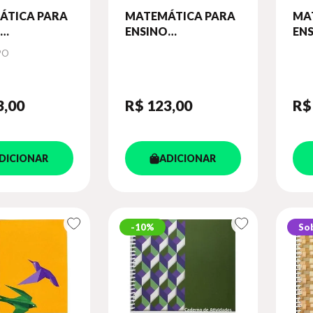
ÁTICA PARA
MATEMÁTICA PARA
MA
ENSINO
EN
ENTAL - 9º
FUNDAMENTAL - 9º
FUN
PO
CADERNO DE
ANO - CADERNO DE
AN
DES - VOL. 2
ATIVIDADES - VOL. 1
AT
3
,00
R$ 123
,00
R$
DICIONAR
ADICIONAR
10%
So