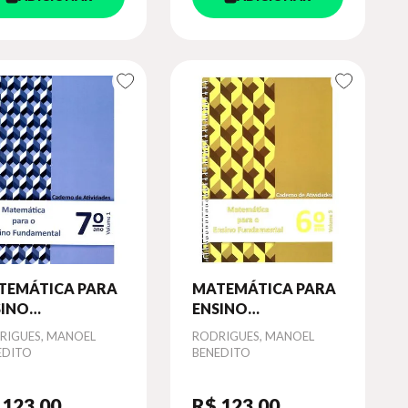
TEMÁTICA PARA
MATEMÁTICA PARA
SINO
ENSINO
DAMENTAL - 7º
FUNDAMENTAL - 6º
or
RIGUES, MANOEL
Autor
RODRIGUES, MANOEL
O - CADERNO DE
ANO - CADERNO DE
EDITO
BENEDITO
VIDADES - VOL. 1
ATIVIDADES - VOL. 3
 123
,00
R$ 123
,00