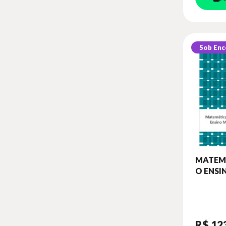
Sob En
MATEM
O ENSIN
ANO - 
ATIVIDA
R$ 12