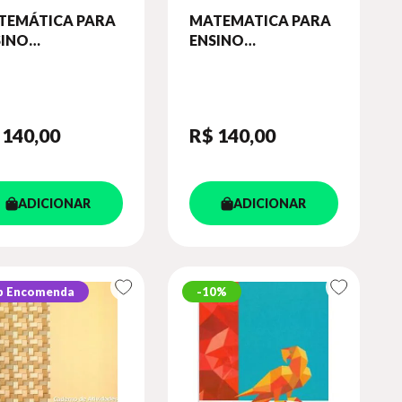
TEMÁTICA PARA
MATEMATICA PARA
SINO
ENSINO
DAMENTAL - 5º
FUNDAMENTAL - 4º
O - CADERNO DE
ANO - CADERNO DE
IVIDADES
ATIVIDADES
 140
,00
R$ 140
,00
ADICIONAR
ADICIONAR
b Encomenda
10%