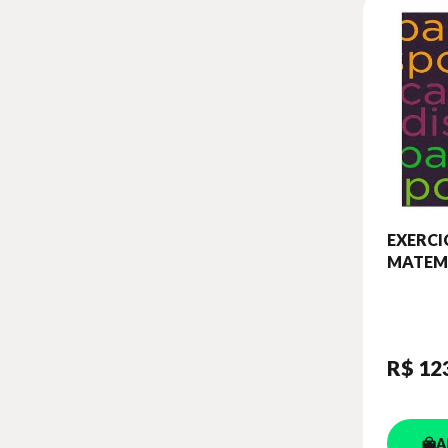
EXERCI
MATEMA
ANO - 
ATIVID
ENSINO
FUNDAM
R$ 12
A