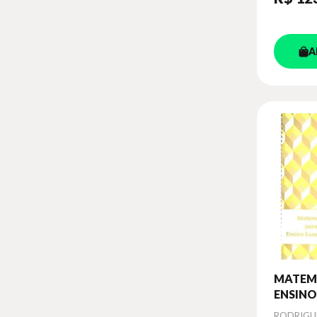
A
MATEM
ENSINO
FUNDAM
Autor
RODRIGU