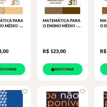
ÁTICA PARA
MATEMÁTICA PARA
MA
NO MÉDIO -
O ENSINO MÉDIO -
O E
NO DE
CADERNO DE
CA
ADES 3° ANO
ATIVIDADES 3° ANO
ATI
VOL. 3
VOL
3
,00
R$ 123
,00
R$
DICIONAR
ADICIONAR