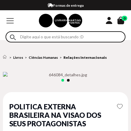
Compra 100% segura
Formas de entrega
Retire na loja
Eventos
Em até 4x sem juros no cartão*
0
Livros
Ciências Humanas
Relações Internacionais
POLITICA EXTERNA
BRASILEIRA NA VISAO DOS
SEUS PROTAGONISTAS