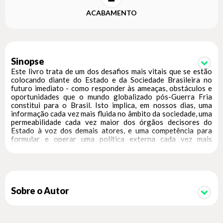
ACABAMENTO
Sinopse
Este livro trata de um dos desafios mais vitais que se estão
colocando diante do Estado e da Sociedade Brasileira no
futuro imediato - como responder às ameaças, obstáculos e
oportunidades que o mundo globalizado pós-Guerra Fria
constitui para o Brasil. Isto implica, em nossos dias, uma
informação cada vez mais fluida no âmbito da sociedade, uma
permeabilidade cada vez maior dos órgãos decisores do
Estado à voz dos demais atores, e uma competência para
formular e operar uma política externa cada vez mais
confiável, eficiente e previsível aos olhos dos demais atores
internacionais. Com o objetivo de contribuir para responder
com rigor a esse desafio, o livro reúne uma amostra de
retratos fiéis de temas, processos e episódios cruciais das
relações internacionais do Brasil nos últimos 50 anos. Os
temas, os atores governamentais e não-governamentais, as
Sobre o Autor
personalidades da diplomacia e de outros setores da alta
burocracia do Estado, as percepções desenvolvidas sobre
alguns dos parceiros mais vitais do país, as políticas