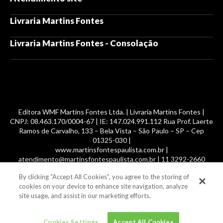
Livraria Martins Fontes
Livraria Martins Fontes - Consolação
Editora WMF Martins Fontes Ltda. | Livraria Martins Fontes |
CNPJ: 08.463.170/0004-67 | IE: 147.024.991.112 Rua Prof. Laerte
Ramos de Carvalho, 133 – Bela Vista – São Paulo – SP – Cep
01325-030 |
www.martinsfontespaulista.com.br |
atendimento@martinsfontespaulista.com.br | 11 3292-2660
By clicking “Accept All Cookies”, you agree to the storing of
© 2014 -
2026
, MartinsFontes livros nacionais e importados,
cookies on your device to enhance site navigation, analyze
com mais de 700 mil títulos. Todos os direitos reservados.
site usage, and assist in our marketing efforts.
Cookies Settings
Accept All Cookies