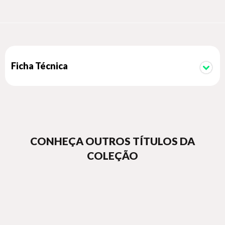
perseguidas e as estratégias para alcançá-las estão
fielmente retratadas com base em uma pesquisa original,
essencialmente 'pura' e intencionalmente 'aplicada'.
Ficha Técnica
CONHEÇA OUTROS TÍTULOS DA
COLEÇÃO