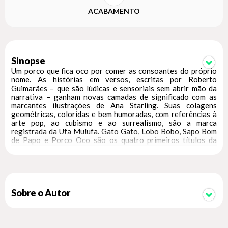
ACABAMENTO
Sinopse
Um porco que fica oco por comer as consoantes do próprio
nome. As histórias em versos, escritas por Roberto
Guimarães – que são lúdicas e sensoriais sem abrir mão da
narrativa – ganham novas camadas de significado com as
marcantes ilustrações de Ana Starling. Suas colagens
geométricas, coloridas e bem humoradas, com referências à
arte pop, ao cubismo e ao surrealismo, são a marca
registrada da Ufa Mulufa. Gato Gato, Lobo Bobo, Sapo Bom
de Papo e Porco Oco são os quatro primeiros títulos da
coleção "Bichos Poéticos", uma parceria da Peirópolis com a
Ufa Mulufa.
Sobre o Autor