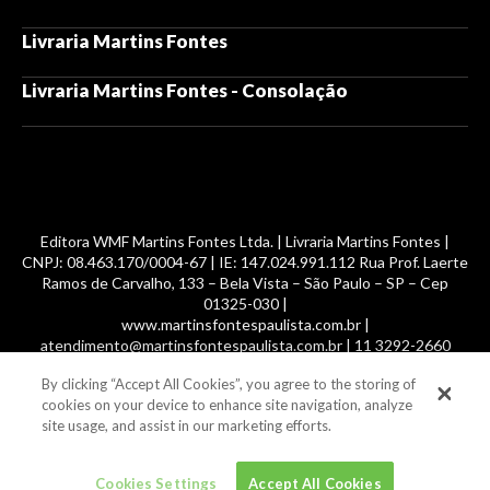
Livraria Martins Fontes
Livraria Martins Fontes - Consolação
Editora WMF Martins Fontes Ltda. | Livraria Martins Fontes |
CNPJ: 08.463.170/0004-67 | IE: 147.024.991.112 Rua Prof. Laerte
Ramos de Carvalho, 133 – Bela Vista – São Paulo – SP – Cep
01325-030 |
www.martinsfontespaulista.com.br |
atendimento@martinsfontespaulista.com.br | 11 3292-2660
By clicking “Accept All Cookies”, you agree to the storing of
© 2014 -
2026
, MartinsFontes livros nacionais e importados,
cookies on your device to enhance site navigation, analyze
com mais de 700 mil títulos. Todos os direitos reservados.
site usage, and assist in our marketing efforts.
Cookies Settings
Accept All Cookies