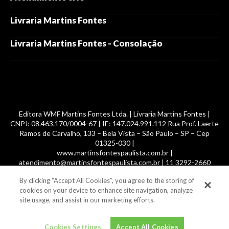
Livraria Martins Fontes
Livraria Martins Fontes - Consolação
Editora WMF Martins Fontes Ltda. | Livraria Martins Fontes |
CNPJ: 08.463.170/0004-67 | IE: 147.024.991.112 Rua Prof. Laerte
Ramos de Carvalho, 133 – Bela Vista – São Paulo – SP – Cep
01325-030 |
www.martinsfontespaulista.com.br |
atendimento@martinsfontespaulista.com.br | 11 3292-2660
By clicking “Accept All Cookies”, you agree to the storing of
© 2014 -
2026
, MartinsFontes livros nacionais e importados,
cookies on your device to enhance site navigation, analyze
com mais de 700 mil títulos. Todos os direitos reservados.
site usage, and assist in our marketing efforts.
Cookies Settings
Accept All Cookies