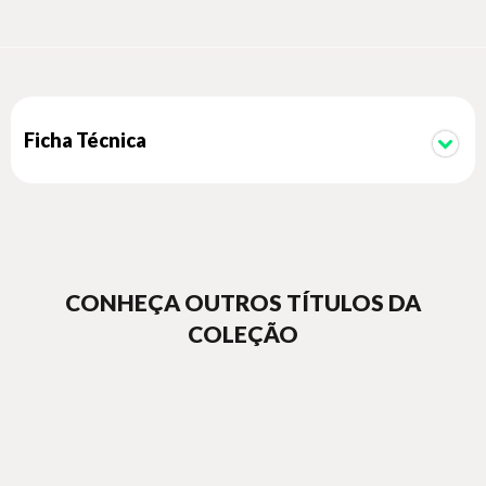
tanto mental quanto física, os protocolos são adaptáveis,
permitindo que cada um use conforme suas necessidades.
Com estilo objetivo e cativante, Huberman explica os
princípios científicos por trás de cada protocolo e como eles
podem trazer benefícios imediatos e efetivos. Protocolos é
um manual para alcançar a saúde em seu potencial máximo.
Ficha Técnica
CONHEÇA OUTROS TÍTULOS DA
COLEÇÃO