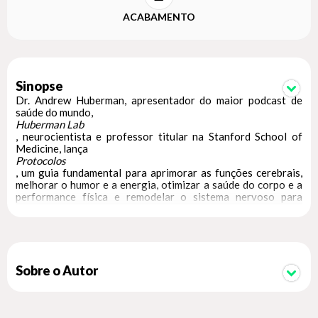
ACABAMENTO
Sinopse
Dr. Andrew Huberman, apresentador do maior podcast de
saúde do mundo,
Huberman Lab
, neurocientista e professor titular na Stanford School of
Medicine, lança
Protocolos
, um guia fundamental para aprimorar as funções cerebrais,
melhorar o humor e a energia, otimizar a saúde do corpo e a
performance física e remodelar o sistema nervoso para
facilitar o aprendizado
de habilidades e comportamentos que podem transformar
sua vida.
Sobre o Autor
Protocolos
apresenta soluções simples, poderosas e embasadas
cientificamente para os maiores desafios da vida.
Desenvolvidos para melhorar sua saúde e performance,