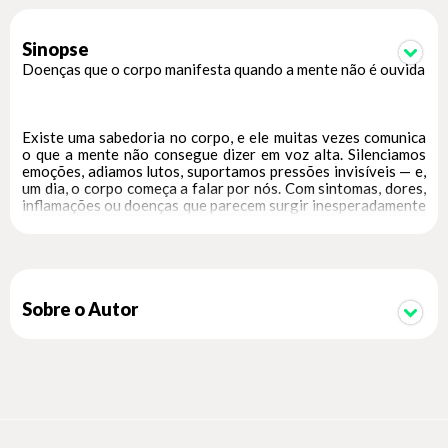
Sinopse
Doenças que o corpo manifesta quando a mente não é ouvida
Existe uma sabedoria no corpo, e ele muitas vezes comunica
o que a mente não consegue dizer em voz alta. Silenciamos
emoções, adiamos lutos, suportamos pressões invisíveis — e,
um dia, o corpo começa a falar por nós. Com sintomas, dores,
inflamações ou doenças que parecem surgir inesperadamente
e, na verdade, são um pedido de socorro vindo de dentro.
Quando o corpo diz não
, best-seller internacional do dr. Gabor Maté, revela como
emoções reprimidas, traumas não processados e padrões de
Sobre o Autor
estresse crônico podem se transformar, ao longo do tempo,
em sintomas físicos e doenças graves.
Ao longo de sua carreira como médico, e com base nas
descobertas mais recentes da biomedicina, dr. Gabor Maté se
tornou um dos autores mais respeitados e influentes da