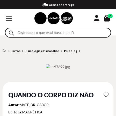
Compra 100% segura
Formas de entrega
Retire na loja
Eventos
Em até 4x sem juros no cartão*
0
Livros
Psicologia e Psicanálise
Psicologia
QUANDO O CORPO DIZ NÃO
Autor:
MATÉ, DR. GABOR
Editora:
MAGNÉTICA