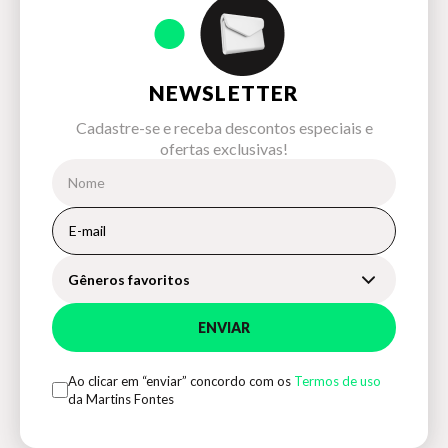
“Maté explica cuidadosamente os mecanismos biológicos
que são ativados quando o estresse e o trauma exercem uma
influência poderosa sobre o corpo, e fundamenta suas
afirmações com evidências convincentes da área… Tanto o
leitor leigo quanto o especialista agradecerão pelo capítulo
NEWSLETTER
final, ‘Os Sete As da Cura’, no qual Maté apresenta uma
fórmula aberta para a cura e a prevenção de doenças
Cadastre-se e receba descontos especiais e
resultantes do estresse oculto.” —
ofertas exclusivas!
Quill & Quire
“[Uma] exploração fascinante da relação entre estresse e
doença [...] Maté investiga profundamente as histórias de
vida e as psiques de [seus] muitos pacientes [...]
Quando o corpo diz não
Gêneros favoritos
tem o poder de transformar o pensamento médico.” —
The Edmonton Journal
ENVIAR
Ao clicar em “enviar” concordo com os
Termos de uso
da Martins Fontes
Editora Magnética |