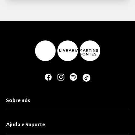
Uma editora que busca atrair o que temos de melhor para o
mundo e para o outro. Não importa se você é uma alma
sonhadora navegando pelas redes sociais, alguém em busca
de equilíbrio em meio ao caos ou uma mente curiosa
explorando tudo de magnético que a vida pode nos oferecer.
Somos um convite para você sentir o agora, ressignificar o
passado e contribuir para um futuro coletivo. Nossos livros
são diálogos vivos: da filosofia que provoca à poesia que
emociona, da psicologia que ilumina à mitologia que encanta,
da espiritualidade que eleva aos relatos pessoais que
transformam. Tudo aqui é palavra. Tudo aqui vibra, atrai,
cativa e acolhe. Seja qual for sua jornada, saiba que toda
grande história é magnética.
Sobre nós
Ajuda e Suporte