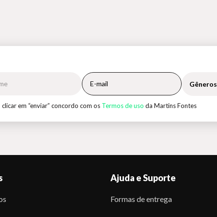
Gêneros
 clicar em “enviar” concordo com os
Termos de uso
da Martins Fontes
s
Ajuda e Suporte
os
Formas de entrega