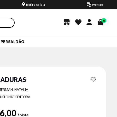
Retire na loja
Eventos
0
UPERSALDÃO
HADURAS
MERMAN, NATALIA
UELONIO EDITORA
6,00