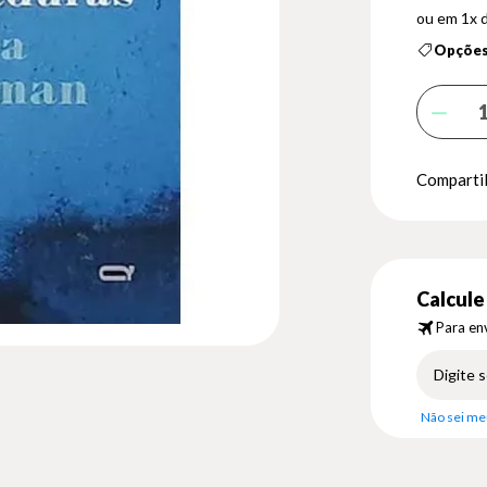
1x 
Opções
Compartil
Calcule 
Para env
Não sei me