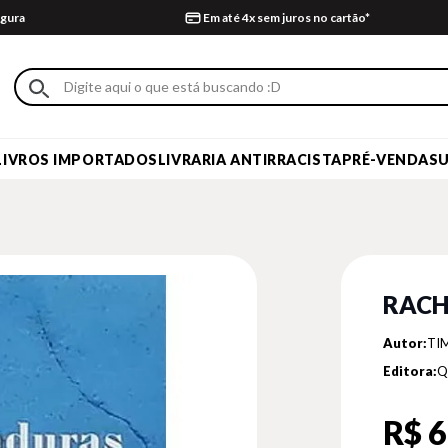
gura
Em até 4x sem juros no cartão*
LIVROS IMPORTADOS
LIVRARIA ANTIRRACISTA
PRÉ-VENDA
S
RAC
Autor:
TI
Editora:
Q
R$ 6