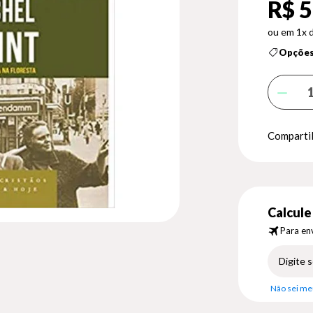
R$ 5
1x 
Opções
Compartil
Calcule 
Para env
Não sei me