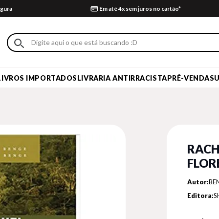
gura
Em até 4x sem juros no cartão*
LIVROS IMPORTADOS
LIVRARIA ANTIRRACISTA
PRÉ-VENDA
S
RACH
FLOR
Autor:
BEN
Editora:
S