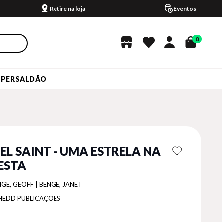
Retire na loja
Eventos
0
UPERSALDÃO
EL SAINT - UMA ESTRELA NA
ESTA
GE, GEOFF | BENGE, JANET
HEDD PUBLICAÇOES