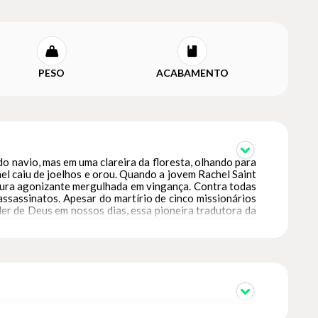
PESO
ACABAMENTO
o navio, mas em uma clareira da floresta, olhando para
el caiu de joelhos e orou. Quando a jovem Rachel Saint
ltura agonizante mergulhada em vingança. Contra todas
ssassinatos. Apesar do martírio de cinco missionários
er de Deus em nossos dias, essa pioneira tradutora da
o.