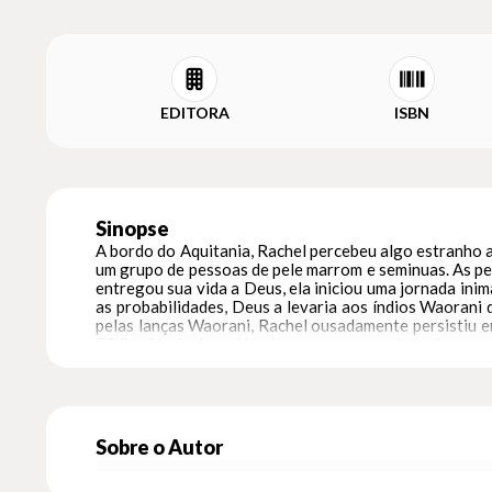
EDITORA
ISBN
Sinopse
A bordo do Aquitania, Rachel percebeu algo estranho a
um grupo de pessoas de pele marrom e seminuas. As pes
entregou sua vida a Deus, ela iniciou uma jornada in
as probabilidades, Deus a levaria aos índios Waorani
pelas lanças Waorani, Rachel ousadamente persistiu e
Bíblia viveria duas décadas com os assassinos de seu pr
Sobre o Autor