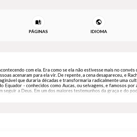
PÁGINAS
IDIOMA
contecendo com ela. Era como se ela não estivesse mais no convés d
soas acenaram para ela vir. De repente, a cena desapareceu, e Rach
imaginável que duraria décadas e transformaria radicalmente uma cu
 do Equador - conhecidos como Aucas, ou selvagens, e famosos por a
m seguir a Deus. Em um dos maiores testemunhos da graça e do pod
óprio irmão, pela alegria de vê-los se tornar irmãos e irmãs em Crist