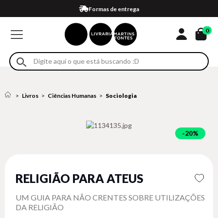
Compra 100% segura
Formas de entrega
Retire na loja
Eventos
Em até 4x sem juros no cartão*
0
Livros
Ciências Humanas
Sociologia
20%
RELIGIÃO PARA ATEUS
UM GUIA PARA NÃO CRENTES SOBRE UTILIZAÇÕES
DA RELIGIÃO