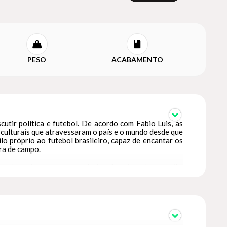
PESO
ACABAMENTO
utir política e futebol. De acordo com Fabio Luis, as
 culturais que atravessaram o país e o mundo desde que
lo próprio ao futebol brasileiro, capaz de encantar os
ora de campo.
sca de aprimoramento e valorização, e jogadores muito
arcado por cabelos muito bem cortados, roupas finas,
ito: ao abrirmos o livro, a nossa atenção é totalmente