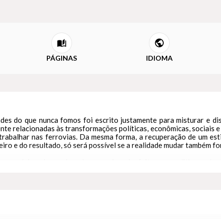
PÁGINAS
IDIOMA
es do que nunca fomos foi escrito justamente para misturar e disc
te relacionadas às transformações políticas, econômicas, sociais e
 trabalhar nas ferrovias. Da mesma forma, a recuperação de um esti
eiro e do resultado, só será possível se a realidade mudar também f
ques deixando o país cada vez mais cedo, feito commodities em bu
o que em se consagrar pela Seleção. Em um mundo futebolístico m
tura de Saudades do que nunca fomos se assemelha a um raro jogo bon
 fica um gostinho de quero mais.