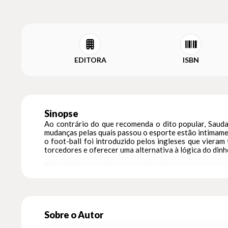
EDITORA
ISBN
Sinopse
Ao contrário do que recomenda o dito popular, Saudad
mudanças pelas quais passou o esporte estão intimamen
o foot-ball foi introduzido pelos ingleses que vieram
torcedores e oferecer uma alternativa à lógica do dinh
Enquanto isso, estaremos condenados a ver nossos cra
mais interessados em alavancar a própria carreira d
carrões, fé cristã e picanhas folheadas a ouro, a lei
absorvida, não vemos o tempo passar, e, quando acaba,
Sobre o Autor