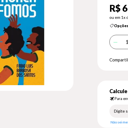
R$ 6
1x 
Opções
Compartil
Calcule 
Para env
Não sei me