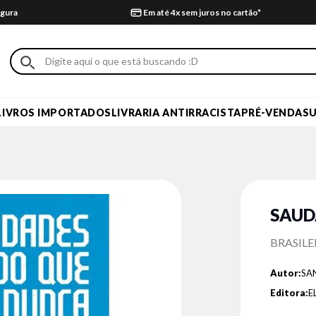
gura
Em até 4x sem juros no cartão*
LIVROS IMPORTADOS
LIVRARIA ANTIRRACISTA
PRÉ-VENDA
S
SAUD
BRASILE
Autor:
SA
Editora:
E