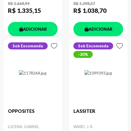
R$ 1.668,94
R$ 1.298,37
R$ 1.335
,15
R$ 1.038
,70
ADICIONAR
ADICIONAR
Sob Encomenda
Sob Encomenda
20%
OPPOSITES
LASSITER
Autor
Autor
LUCENA, GABRIEL
WARD, J. R.