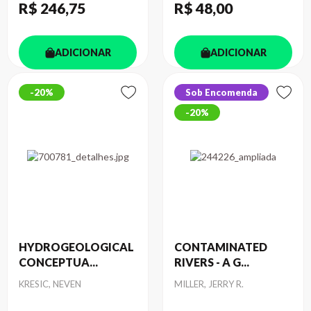
R$ 246
,75
R$ 48
,00
ADICIONAR
ADICIONAR
20%
Sob Encomenda
20%
HYDROGEOLOGICAL
CONTAMINATED
CONCEPTUA...
RIVERS - A G...
Autor
Autor
KRESIC, NEVEN
MILLER, JERRY R.