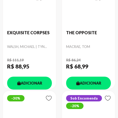
EXQUISITE CORPSES
THE OPPOSITE
Autor
Autor
WALSH, MICHAEL | TYN...
MACRAE, TOM
R$ 111,19
R$ 86,24
R$ 88
,95
R$ 68
,99
ADICIONAR
ADICIONAR
30%
Sob Encomenda
20%