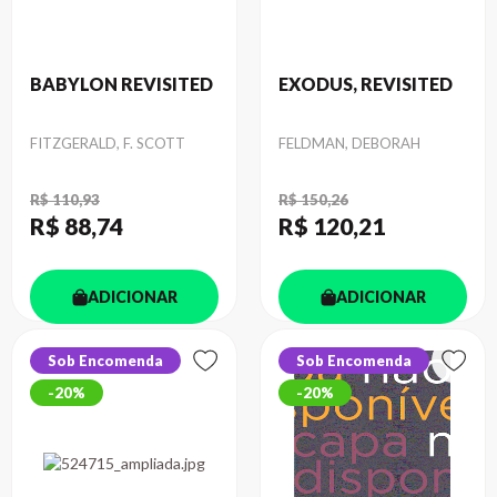
BABYLON REVISITED
EXODUS, REVISITED
Autor
Autor
FITZGERALD, F. SCOTT
FELDMAN, DEBORAH
R$ 110,93
R$ 150,26
R$ 88
,74
R$ 120
,21
ADICIONAR
ADICIONAR
Sob Encomenda
Sob Encomenda
20%
20%