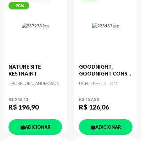
20%
NATURE SITE
GOODNIGHT,
RESTRAINT
GOODNIGHT CONS...
Autor
Autor
THORBJORN, ANDERSSON
LICHTENHELD, TOM
R$ 246,13
R$ 157,58
R$ 196
,90
R$ 126
,06
ADICIONAR
ADICIONAR