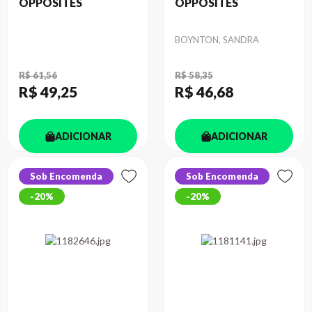
OPPOSITES
OPPOSITES
Autor
BOYNTON, SANDRA
R$ 61,56
R$ 58,35
R$ 49
,25
R$ 46
,68
ADICIONAR
ADICIONAR
Sob Encomenda
Sob Encomenda
20%
20%