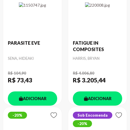
PARASITE EVE
FATIGUE IN
COMPOSITES
Autor
Autor
SENA, HIDEAKI
HARRIS, BRYAN
R$ 104,90
R$ 4.006,80
R$ 73
,43
R$ 3.205
,44
ADICIONAR
ADICIONAR
20%
Sob Encomenda
20%