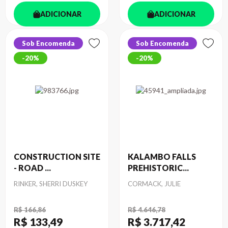
ADICIONAR
ADICIONAR
Sob Encomenda
Sob Encomenda
20%
20%
CONSTRUCTION SITE
KALAMBO FALLS
- ROAD ...
PREHISTORIC...
Autor
Autor
RINKER, SHERRI DUSKEY
CORMACK, JULIE
R$ 166,86
R$ 4.646,78
R$ 133
,49
R$ 3.717
,42