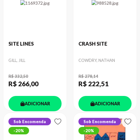
SITE LINES
CRASH SITE
Autor
Autor
GILL, JILL
COWDRY, NATHAN
R$ 332,50
R$ 278,14
R$ 266
,00
R$ 222
,51
ADICIONAR
ADICIONAR
Sob Encomenda
Sob Encomenda
20%
20%