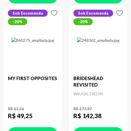
Sob Encomenda
Sob Encomenda
20%
20%
MY FIRST OPPOSITES
BRIDESHEAD
REVISITED
Autor
WAUGH, EVELYN
R$ 61,56
R$ 177,97
R$ 49
,25
R$ 142
,38