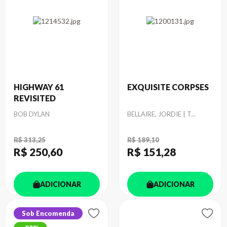
HIGHWAY 61
EXQUISITE CORPSES
REVISITED
Autor
Autor
BOB DYLAN
BELLAIRE, JORDIE | T...
R$ 313,25
R$ 189,10
R$ 250
,60
R$ 151
,28
ADICIONAR
ADICIONAR
Sob Encomenda