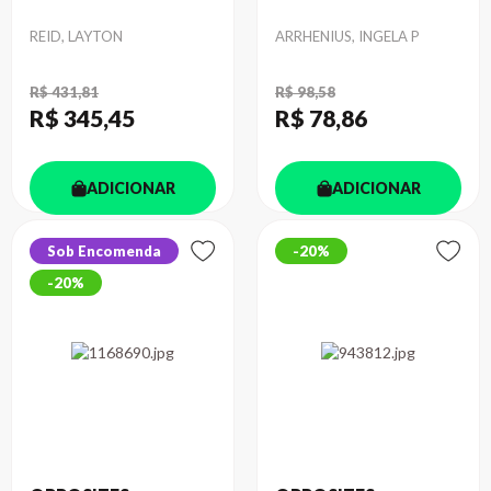
Autor
Autor
REID, LAYTON
ARRHENIUS, INGELA P
R$ 431,81
R$ 98,58
R$ 345
,45
R$ 78
,86
ADICIONAR
ADICIONAR
Sob Encomenda
20%
20%