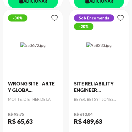
ADICIONAR
ADICIONAR
30%
Sob Encomenda
20%
WRONG SITE - ARTE
SITE RELIABILITY
Y GLOBA...
ENGINEER...
Autor
Autor
MOTTE, DIETHER DE LA
BEYER, BETSY | JONES...
R$ 93,75
R$ 612,04
R$ 65
,63
R$ 489
,63