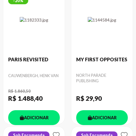
20%
PARIS REVISITED
MY FIRST OPPOSITES
Autor
Autor
NORTH PARADE
CAUWENBERGH, HENK VAN
PUBLISHING
R$ 1.860,50
R$ 1.488
,40
R$ 29
,90
ADICIONAR
ADICIONAR
Sob Encomenda
Sob Encomenda