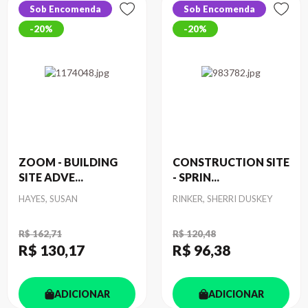
Sob Encomenda
Sob Encomenda
20%
20%
ZOOM - BUILDING
CONSTRUCTION SITE
SITE ADVE...
- SPRIN...
Autor
Autor
HAYES, SUSAN
RINKER, SHERRI DUSKEY
R$ 162,71
R$ 120,48
R$ 130
,17
R$ 96
,38
ADICIONAR
ADICIONAR