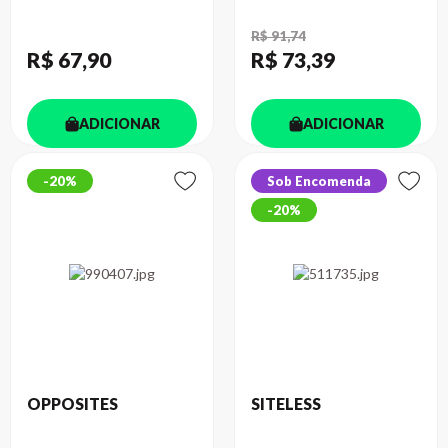
R$ 91,74
R$ 67
,90
R$ 73
,39
ADICIONAR
ADICIONAR
20%
Sob Encomenda
20%
OPPOSITES
SITELESS