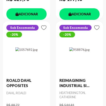
ADICIONAR
ADICIONAR
Sob Encomenda
Sob Encomenda
20%
20%
ROALD DAHL
REIMAGINING
OPPOSITES
INDUSTRIAL SI...
Autor
Autor
HEATHERINGTON,
DAHL, ROALD
CATHERINE
R$ 88,72
R$ 544,81