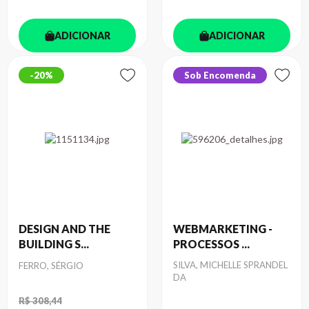
ADICIONAR
ADICIONAR
20%
Sob Encomenda
DESIGN AND THE
WEBMARKETING -
BUILDING S...
PROCESSOS ...
Autor
Autor
SILVA, MICHELLE SPRANDEL
FERRO, SÉRGIO
DA
R$ 308,44