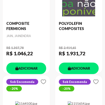
COMPOSITE
POLYOLEFIN
FERMIONS
COMPOSITES
Autor
JAIN, JAINENDRA
R$ 1.307,78
R$ 2.414,65
R$ 1.046
,22
R$ 1.931
,72
ADICIONAR
ADICIONAR
Sob Encomenda
Sob Encomenda
20%
20%