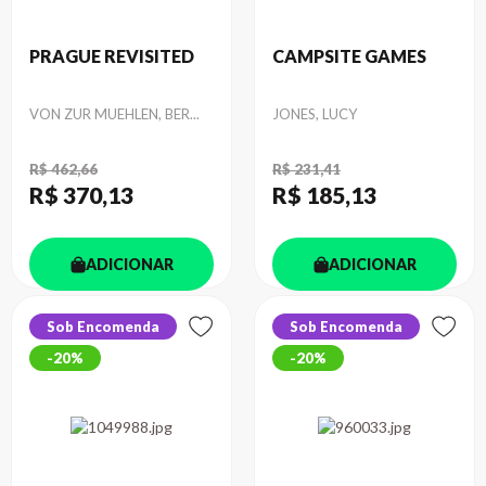
PRAGUE REVISITED
CAMPSITE GAMES
Autor
Autor
VON ZUR MUEHLEN, BER...
JONES, LUCY
R$ 462,66
R$ 231,41
R$ 370
,13
R$ 185
,13
ADICIONAR
ADICIONAR
Sob Encomenda
Sob Encomenda
20%
20%