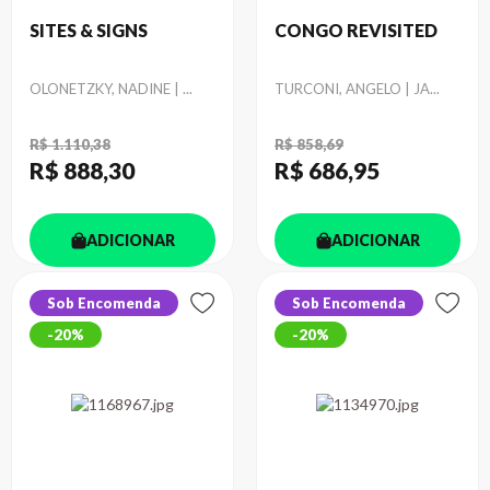
SITES & SIGNS
CONGO REVISITED
Autor
Autor
OLONETZKY, NADINE | ...
TURCONI, ANGELO | JA...
R$ 1.110,38
R$ 858,69
R$ 888
,30
R$ 686
,95
ADICIONAR
ADICIONAR
Sob Encomenda
Sob Encomenda
20%
20%