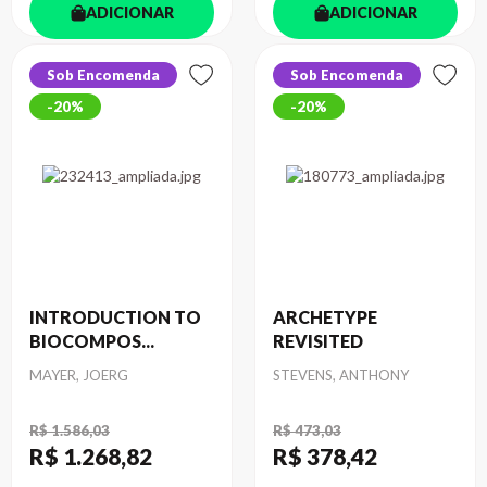
ADICIONAR
ADICIONAR
Sob Encomenda
Sob Encomenda
20%
20%
INTRODUCTION TO
ARCHETYPE
BIOCOMPOS...
REVISITED
Autor
Autor
MAYER, JOERG
STEVENS, ANTHONY
R$ 1.586,03
R$ 473,03
R$ 1.268
,82
R$ 378
,42