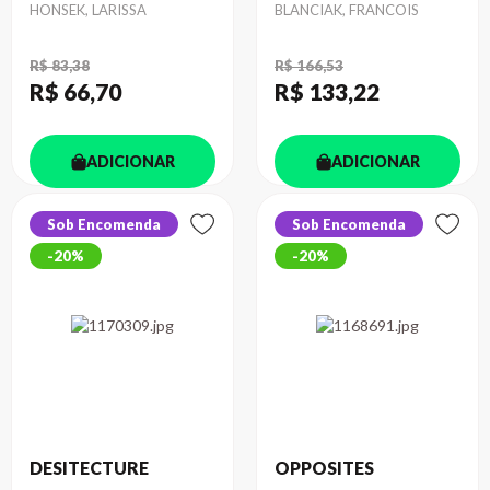
Autor
Autor
HONSEK, LARISSA
BLANCIAK, FRANCOIS
R$ 83,38
R$ 166,53
R$ 66
,70
R$ 133
,22
ADICIONAR
ADICIONAR
Sob Encomenda
Sob Encomenda
20%
20%
DESITECTURE
OPPOSITES