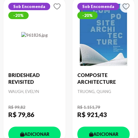
Sob Encomenda
Sob Encomenda
20%
20%
BRIDESHEAD
COMPOSITE
REVISITED
ARCHITECTURE
Autor
Autor
WAUGH, EVELYN
TRUONG, QUANG
R$ 99,82
R$ 1.151,79
R$ 79
,86
R$ 921
,43
ADICIONAR
ADICIONAR