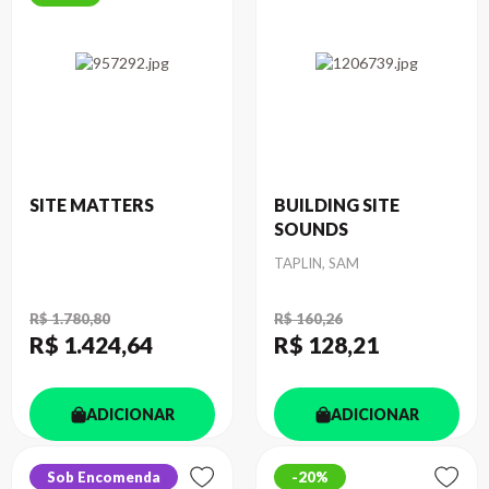
SITE MATTERS
BUILDING SITE
SOUNDS
Autor
TAPLIN, SAM
R$ 1.780,80
R$ 160,26
R$ 1.424
,64
R$ 128
,21
ADICIONAR
ADICIONAR
Sob Encomenda
20%