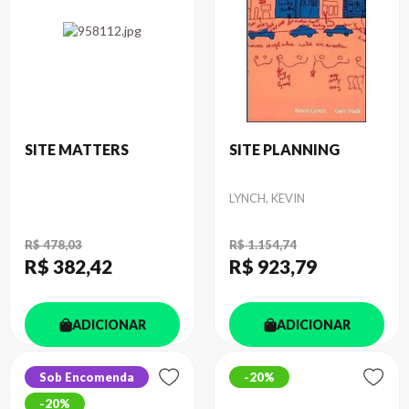
SITE MATTERS
SITE PLANNING
Autor
LYNCH, KEVIN
R$ 478,03
R$ 1.154,74
R$ 382
,42
R$ 923
,79
ADICIONAR
ADICIONAR
Sob Encomenda
20%
20%