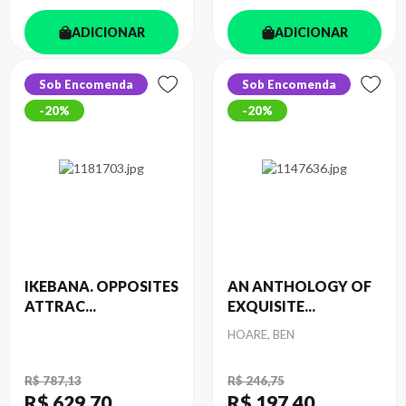
ADICIONAR
ADICIONAR
Sob Encomenda
Sob Encomenda
20%
20%
IKEBANA. OPPOSITES
AN ANTHOLOGY OF
ATTRAC...
EXQUISITE...
Autor
HOARE, BEN
R$ 787,13
R$ 246,75
R$ 629
,70
R$ 197
,40