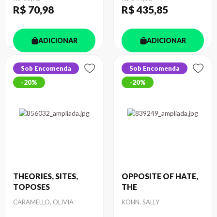
R$ 70
,98
R$ 435
,85
ADICIONAR
ADICIONAR
Sob Encomenda
Sob Encomenda
20%
20%
THEORIES, SITES,
OPPOSITE OF HATE,
TOPOSES
THE
Autor
Autor
CARAMELLO, OLIVIA
KOHN, SALLY