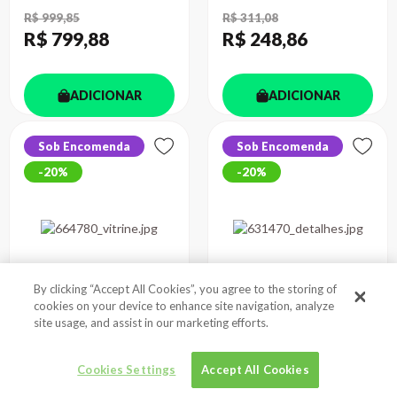
R$ 999,85
R$ 311,08
R$ 799
,88
R$ 248
,86
ADICIONAR
ADICIONAR
Sob Encomenda
Sob Encomenda
20%
20%
By clicking “Accept All Cookies”, you agree to the storing of
cookies on your device to enhance site navigation, analyze
site usage, and assist in our marketing efforts.
WHITE SPACE
METAL-POWER
REVISITED
NANOCOMPOSITE...
Cookies Settings
Accept All Cookies
Autor
Autor
RUMMLER, GEARY A. | ...
NICOLAIS, LUIGI | CA...