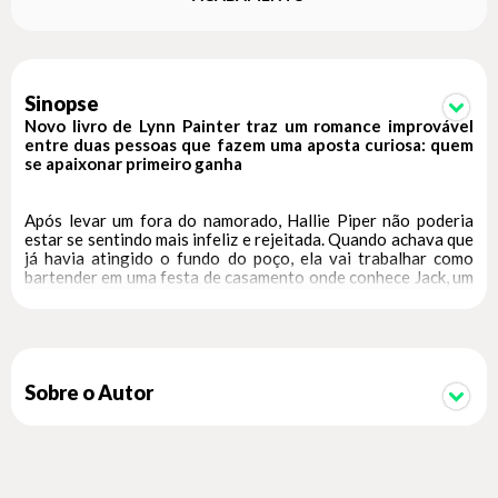
Sinopse
Novo livro de Lynn Painter traz um romance improvável
entre duas pessoas que fazem uma aposta curiosa: quem
se apaixonar primeiro ganha
Após levar um fora do namorado, Hallie Piper não poderia
estar se sentindo mais infeliz e rejeitada. Quando achava que
já havia atingido o fundo do poço, ela vai trabalhar como
bartender em uma festa de casamento onde conhece Jack, um
dos padrinhos — que também acabou de terminar com a
namorada. Ele é charmoso, sexy e carismático, mas Hallie não
esperava ficar totalmente bêbada e ir para a cama com ele.
Depois de uma noite quente, ela sai de fininho do quarto de
hotel onde foram parar, constrangida e desejando nunca mais
Sobre o Autor
olhar na cara de Jack. Hallie, então, decide que é hora de virar
a página e se tornar uma adulta responsável. Ela se muda,
corta o cabelo, compra roupas e faz um perfil num app de
relacionamentos, determinada a achar um novo amor. Só que
Hallie acaba encontrando quem menos esperava: Jack.