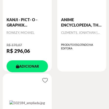
KANJI - PICT- O -
ANIME
GRAPHIX...
ENCYCLOPEDIA, THE
-...
Autor
Autor
ROWLEY, MICHAEL
CLEMENTS, JONATHAN |...
R$ 370,07
PRODUTO ESGOTADO NA
EDITORA
R$ 296
,06
ADICIONAR