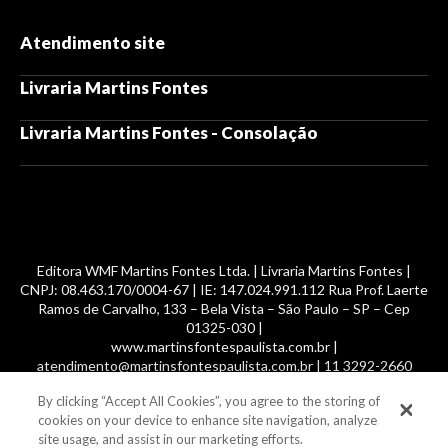
Atendimento site
Livraria Martins Fontes
Livraria Martins Fontes - Consolação
Editora WMF Martins Fontes Ltda. | Livraria Martins Fontes |
CNPJ: 08.463.170/0004-67 | IE: 147.024.991.112 Rua Prof. Laerte
Ramos de Carvalho, 133 – Bela Vista – São Paulo – SP – Cep
01325-030 |
www.martinsfontespaulista.com.br |
atendimento@martinsfontespaulista.com.br | 11 3292-2660
By clicking “Accept All Cookies”, you agree to the storing of
© 2014 -
2026
, MartinsFontes livros nacionais e importados,
cookies on your device to enhance site navigation, analyze
com mais de 700 mil títulos. Todos os direitos reservados.
site usage, and assist in our marketing efforts.