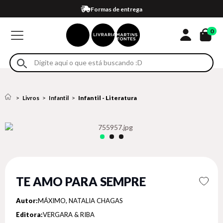
Compra 100% segura
Formas de entrega
Retire na loja
Eventos
Em até 4x sem juros no cartão*
0
Livros
Infantil
Infantil - Literatura
TE AMO PARA SEMPRE
Autor:
MÁXIMO, NATALIA CHAGAS
Editora:
VERGARA & RIBA